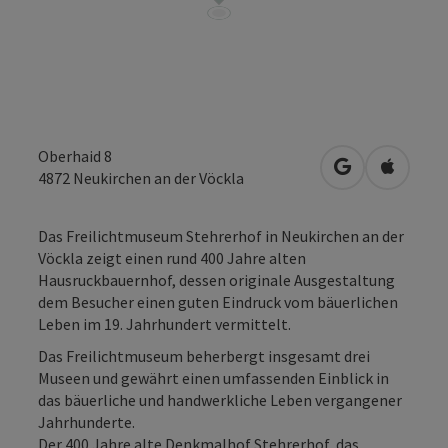
Oberhaid 8
in Google Map
in Apple
4872
Neukirchen an der Vöckla
Das Freilichtmuseum Stehrerhof in Neukirchen an der
Vöckla zeigt einen rund 400 Jahre alten
Hausruckbauernhof, dessen originale Ausgestaltung
dem Besucher einen guten Eindruck vom bäuerlichen
Leben im 19. Jahrhundert vermittelt.
Das Freilichtmuseum beherbergt insgesamt drei
Museen und gewährt einen umfassenden Einblick in
das bäuerliche und handwerkliche Leben vergangener
Jahrhunderte.
Der 400 Jahre alte Denkmalhof Stehrerhof, das