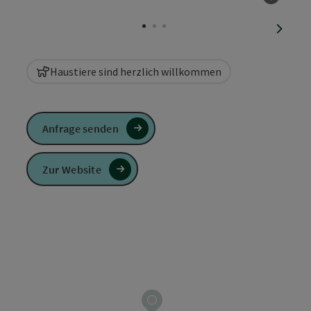
Copyri
nächst
Haustiere sind herzlich willkommen
Anfrage senden
Zur Website