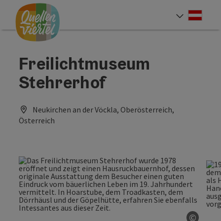
Accesskey
Accesskey
Accesskey
Zum Inhalt
Zur Navigation
Zum Seitenanfang
[0]
[1]
[2]
Deut
Sprach
Freilichtmuseum
Stehrerhof
Neukirchen an der Vöckla, Oberösterreich,
Österreich
©