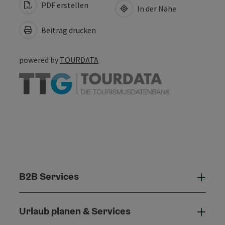
PDF erstellen
In der Nähe
Beitrag drucken
powered by
TOURDATA
B2B Services
B2B 
Urlaub planen & Services
Urla