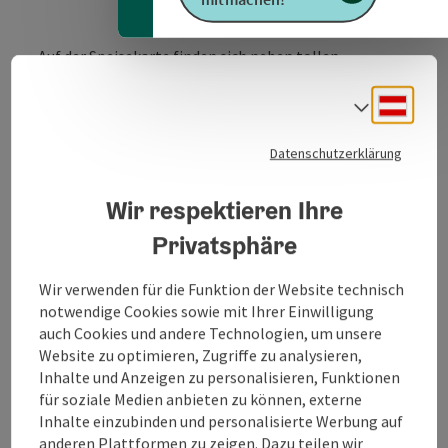
Auf der Speisekarte finden sich neben tollen
Küchenklassikern auch vegetarische und vegane
Gerichte, Pizzen, Burger, Salate, saisonale
Deuts
Sprach
Köstlichkeiten, Eis und Mehlspeisen.
Datenschutzerklärung
Wir respektieren Ihre
Privatsphäre
Kontakt
Wir verwenden für die Funktion der Website technisch
notwendige Cookies sowie mit Ihrer Einwilligung
auch Cookies und andere Technologien, um unsere
Öffnungszeiten
Website zu optimieren, Zugriffe zu analysieren,
Inhalte und Anzeigen zu personalisieren, Funktionen
für soziale Medien anbieten zu können, externe
Küche
Inhalte einzubinden und personalisierte Werbung auf
anderen Plattformen zu zeigen. Dazu teilen wir