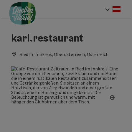
Accesskey
Accesskey
Accesskey
Zum Inhalt
Zur Navigation
Zum Seitenanfang
[0]
[1]
[2]
Deut
Sprach
karl.restaurant
Ried im Innkreis, Oberösterreich, Österreich
Copyrig