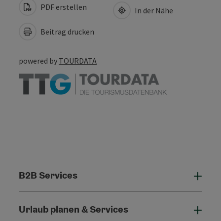
PDF erstellen
In der Nähe
Beitrag drucken
powered by
TOURDATA
B2B Services
B2B 
Urlaub planen & Services
Urla