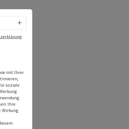
Sprachwahl - Menü öffnen
zerklärung
ie mit Ihrer
timieren,
ür soziale
e Werbung
Verwendung
en. Ihre
it Wirkung
 diesem