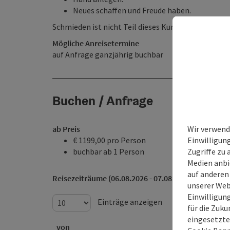
Neues schaffen und Freude haben.
Schmieden ist nicht Teil dieses Kurses.
Mögliche Anreisetermine
auf Anfrage ganzjährig buchbar
Buchen / Anfrage
Wir verwend
ab Preis
Einwilligun
€ 1199,00 pro Person
Zugriffe zu 
buchbar ab 1 Person
Medien anbi
auf anderen
Reisezeiträume (06.08.2026 - 07.08.2028)
unserer Web
Einwilligun
Einträge anzeigen
für die Zuku
eingesetzte
von