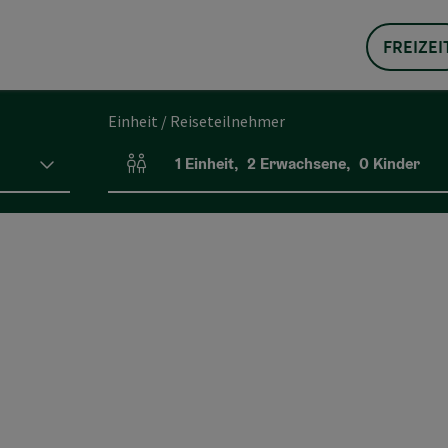
FREIZEI
Einheit / Reiseteilnehmer
1
Einheit
,
2
Erwachsene
,
0
Kinder
Einheitenanzahl und Personenfelder
n