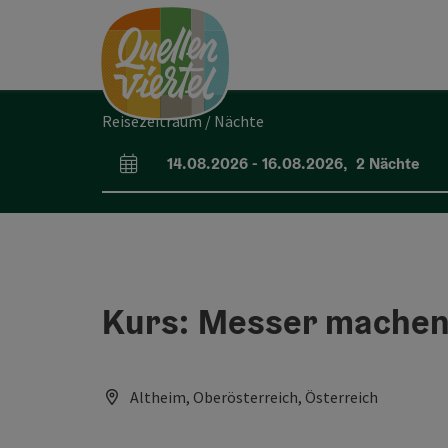
Accesskey
Accesskey
Accesskey
Zum Inhalt
Zur Navigation
Zum Seitenanfang
[0]
[1]
[2]
Reisezeitraum / Nächte
14.08.2026
-
16.08.2026
,
2
Nächte
An- und Abreisefelder
Kurs: Messer mache
Altheim, Oberösterreich, Österreich