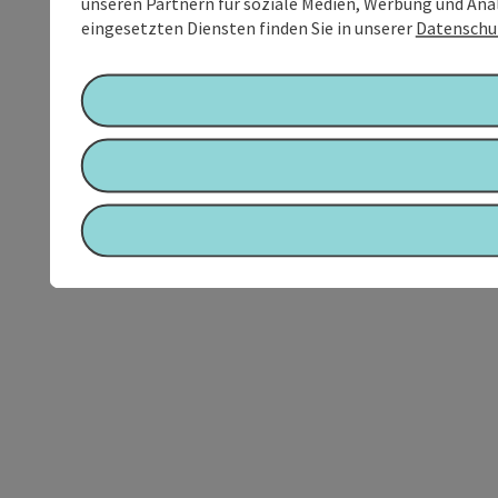
unseren Partnern für soziale Medien, Werbung und Anal
eingesetzten Diensten finden Sie in unserer
Datenschu