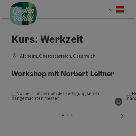
Accesskey
Accesskey
Accesskey
Zum Inhalt
Zur Navigation
Zum Seitenanfang
[0]
[1]
[2]
Deut
Sprach
Kurs: Werkzeit
Altheim, Oberösterreich, Österreich
Workshop mit Norbert Leitner
©
Copyri
nächst