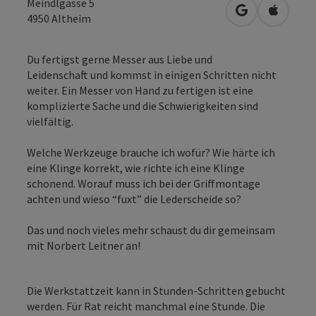
Meindlgasse 5
in Google Map
in Apple
4950
Altheim
Du fertigst gerne Messer aus Liebe und
Leidenschaft und kommst in einigen Schritten nicht
weiter. Ein Messer von Hand zu fertigen ist eine
komplizierte Sache und die Schwierigkeiten sind
vielfältig.
Welche Werkzeuge brauche ich wofür? Wie härte ich
eine Klinge korrekt, wie richte ich eine Klinge
schonend. Worauf muss ich bei der Griffmontage
achten und wieso “fuxt” die Lederscheide so?
Das und noch vieles mehr schaust du dir gemeinsam
mit Norbert Leitner an!
Die Werkstattzeit kann in Stunden-Schritten gebucht
werden. Für Rat reicht manchmal eine Stunde. Die