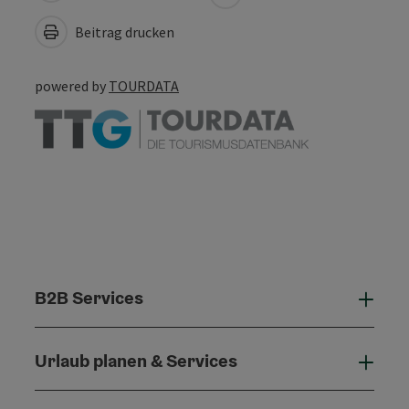
Beitrag drucken
powered by
TOURDATA
B2B Services
B2B 
Urlaub planen & Services
Urla