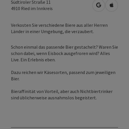
Südtiroler Straße 11
in Google Map
in Apple
4910
Ried im Innkreis
Verkosten Sie verschiedene Biere aus aller Herren
Länder in einer Umgebung, die verzaubert.
Schon einmal das passende Bier gestachelt? Waren Sie
schon dabei, wenn Eisbock ausgefroren wird? Alles
Live. Ein Erlebnis eben.
Dazu reichen wir Käsesorten, passend zum jeweiligen
Bier.
Bieraffinität von Vorteil, aber auch Nichtbiertrinker
sind üblicherweise ausnahmslos begeistert.