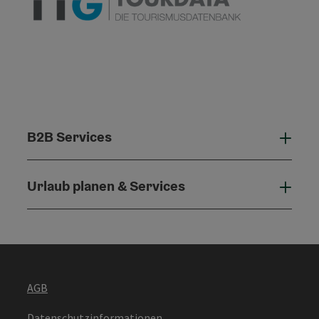
B2B Services
B2B 
Urlaub planen & Services
Urla
AGB
Datenschutzinformationen