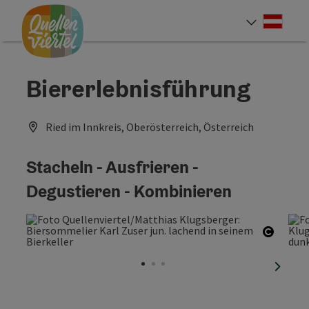
Accesskey
Accesskey
Accesskey
Zum Inhalt
Zur Navigation
Zum Seitenanfang
[0]
[1]
[2]
Deut
Sprach
Biererlebnisführung
Ried im Innkreis, Oberösterreich, Österreich
Stacheln - Ausfrieren -
Degustieren - Kombinieren
Copyri
nächst