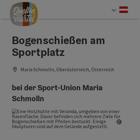
Accesskey
Accesskey
Accesskey
Zum Inhalt
Zur Navigation
Zum Seitenanfang
[0]
[1]
[2]
Deut
Sprach
Bogenschießen am
Sportplatz
Maria Schmolln, Oberösterreich, Österreich
bei der Sport-Union Maria
Schmolln
Copyrig