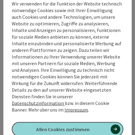
Wir verwenden für die Funktion der Website technisch
notwendige Cookies sowie mit Ihrer Einwilligung
Mögliche Anreisetermine
auch Cookies und andere Technologien, um unsere
ganzjährig bei Schönwetter
Website zu optimieren, Zugriffe zu analysieren,
Inhalte und Anzeigen zu personalisieren, Funktionen
für soziale Medien anbieten zu können, externe
Buchen / Anfrage
Inhalte einzubinden und personalisierte Werbung auf
anderen Plattformen zu zeigen. Dazu teilen wir
ab Preis
Informationen zu Ihrer Verwendung unserer Website
€ 100,00 pro Familie/Gruppe
mit unseren Partnern für soziale Medien, Werbung
buchbar ab 3 Personen
und Analysen. Ihre Einwilligung zu technisch nicht
notwendigen Cookies können Sie jederzeit mit
Reisezeiträume (06.08.2026 - 07.08.2028)
Wirkung für die Zukunft widerrufen. Weiterführende
Details zu den auf unserer Website eingesetzten
Diensten finden Sie in unserer
Einträge anzeigen
Datenschutzinformation
bzw. in diesem Cookie
Banner.
Mehr über uns im
Impressum
.
von
bis
06.08.2026
06.08.2026
Allen Cookies zustimmen