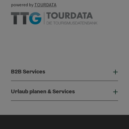
powered by
TOURDATA
B2B Services
B2B 
Urlaub planen & Services
Urla