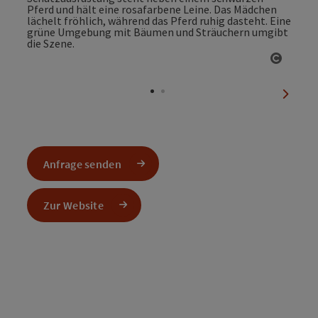
Copyri
nächst
Anfrage senden
Zur Website