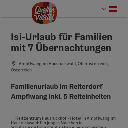
Accesskey
Accesskey
Accesskey
Zum Inhalt
Zur Navigation
Zum Seitenanfang
[0]
[1]
[2]
Deut
Sprach
Isi-Urlaub für Familien
mit 7 Übernachtungen
Ampflwang im Hausruckwald, Oberösterreich,
Österreich
Familienurlaub im Reiterdorf
Ampflwang inkl. 5 Reiteinheiten