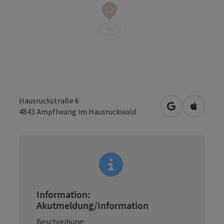
Hausruckstraße 6
in Google Map
in Apple
4843
Ampflwang im Hausruckwald
Information:
Akutmeldung/Information
Beschreibung: