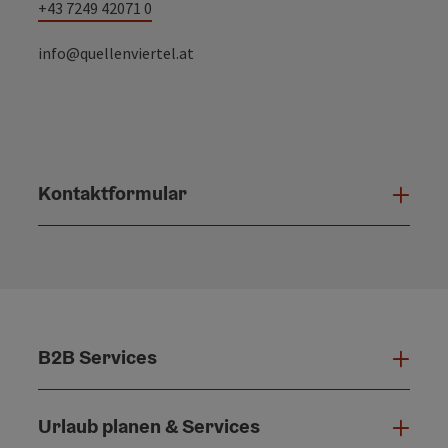
+43 7249 42071 0
info@quellenviertel.at
Kontaktformular
Konta
B2B Services
B2B 
Urlaub planen & Services
Urla