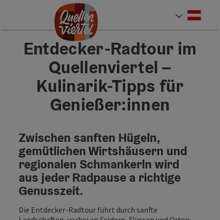
Accesskey
Accesskey
Accesskey
Zum Inhalt
Zur Navigation
Zum Seitenanfang
[0]
[1]
[2]
Deut
Sprach
Entdecker-Radtour im
Quellenviertel –
Kulinarik-Tipps für
Genießer:innen
Zwischen sanften Hügeln,
gemütlichen Wirtshäusern und
regionalen Schmankerln wird
aus jeder Radpause a richtige
Genusszeit.
Die Entdecker-Radtour führt durch sanfte
Landschaften, vorbei an Feldern, Flüssen und Orten,