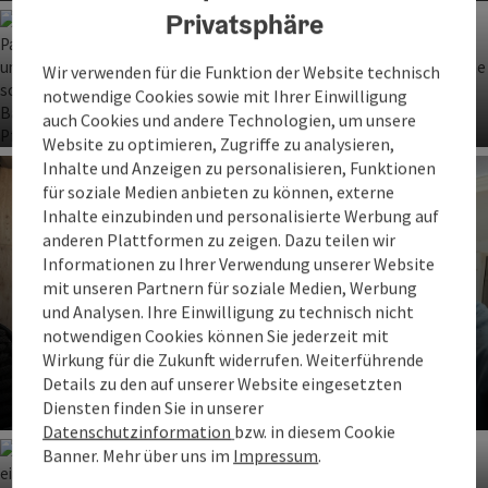
Co
Privatsphäre
Bei fein & guad finden Sie alles, was Ihr Herz begehrt –
und das jeden Tag! Wir bieten dir eine große Auswahl an
Wir verwenden für die Funktion der Website technisch
regionalen Lebensmitteln und Produkten für ihren
notwendige Cookies sowie mit Ihrer Einwilligung
täglichen Bedarf.
Stiegl-Gut Wildshut
auch Cookies und andere Technologien, um unsere
Website zu optimieren, Zugriffe zu analysieren,
Co
Das Stiegl-Gut Wildshut, gelegen an der Grenze
Inhalte und Anzeigen zu personalisieren, Funktionen
zwischen Salzburg, Oberösterreich und Bayern, ist ein
für soziale Medien anbieten zu können, externe
einzigartiger Ort für nachhaltiges Wirtschaften,
Inhalte einzubinden und personalisierte Werbung auf
Achtsamkeit und Genuss.
anderen Plattformen zu zeigen. Dazu teilen wir
Informationen zu Ihrer Verwendung unserer Website
mit unseren Partnern für soziale Medien, Werbung
und Analysen. Ihre Einwilligung zu technisch nicht
Zur Gastronomie-Übersicht
notwendigen Cookies können Sie jederzeit mit
Eine praktische Übersicht über die Gastronomie Betriebe
Wirkung für die Zukunft widerrufen. Weiterführende
im Quellenviertel.
Details zu den auf unserer Website eingesetzten
Diensten finden Sie in unserer
Co
Datenschutzinformation
bzw. in diesem Cookie
Banner.
Mehr über uns im
Impressum
.