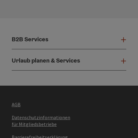
B2B Services
B2B 
Urlaub planen & Services
Urla
AGB
Datenschutzinformationen
für Mitgliedsbetriebe
Barrierefreiheitserklärung