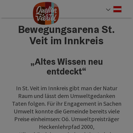
Accesskey
Accesskey
Accesskey
Zum Inhalt
Zur Navigation
Zum Seitenanfang
[0]
[1]
[2]
Deut
Sprach
Bewegungsarena St.
Veit im Innkreis
„Altes Wissen neu
entdeckt“
In St. Veit im Innkreis gibt man der Natur
Raum und lässt dem Umweltgedanken
Taten folgen. Für ihr Engagement in Sachen
Umwelt konnte die Gemeinde bereits viele
Preise einheimsen: Oö. Umweltpreisträger
Heckenlehrpfad 2000,