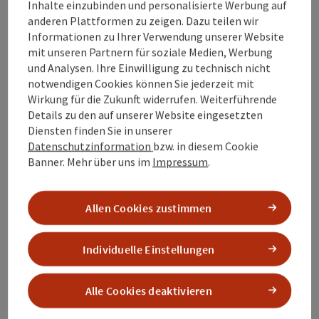
Inhalte einzubinden und personalisierte Werbung auf
Länge: 33,5 km
anderen Plattformen zu zeigen. Dazu teilen wir
Höhenmeter aufsteigend: 415 m
Informationen zu Ihrer Verwendung unserer Website
mit unseren Partnern für soziale Medien, Werbung
Leicht
Schwierigkeit:
und Analysen. Ihre Einwilligung zu technisch nicht
notwendigen Cookies können Sie jederzeit mit
Leicht
Kondition:
Wirkung für die Zukunft widerrufen. Weiterführende
Details zu den auf unserer Website eingesetzten
Einige Ausblicke
Panorama:
Diensten finden Sie in unserer
Datenschutzinformation
bzw. in diesem Cookie
Banner.
Mehr über uns im
Impressum
.
©
Allen Cookies zustimmen
Copyrig
ORTSRUNDE ST. VEIT |
Individuelle Einstellungen
Bewegungs-Arena INNVIERTEL
Startort
St. Veit im Innkreis
Alle Cookies deaktivieren
Nordic-Walking-Strecke, Laufstrecke, Wanderweg