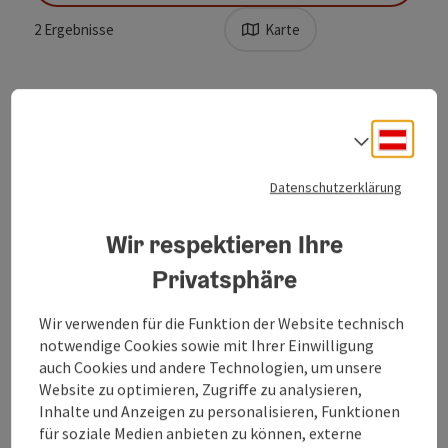
2
Ergebnisse
Karte
Deuts
Sprach
Datenschutzerklärung
Wir respektieren Ihre
©
Privatsphäre
Copyrig
FRIEDENS-WEG | Bewegungs-
Wir verwenden für die Funktion der Website technisch
Arena INNVIERTEL
notwendige Cookies sowie mit Ihrer Einwilligung
auch Cookies und andere Technologien, um unsere
Startort
St. Veit im Innkreis
Website zu optimieren, Zugriffe zu analysieren,
Nordic-Walking-Strecke, Laufstrecke, Wanderweg
Inhalte und Anzeigen zu personalisieren, Funktionen
für soziale Medien anbieten zu können, externe
Dauer: 8h 56m