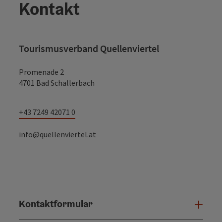
Kontakt
Tourismusverband Quellenviertel
Promenade 2
4701 Bad Schallerbach
+43 7249 42071 0
info@quellenviertel.at
Kontaktformular
Konta