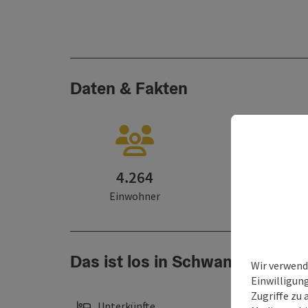
Daten & Fakten
4.264
2.59 km²
Einwohner
Fläche
Das ist los in Schwanenstadt
Wir verwend
Einwilligun
Zugriffe zu 
Unterkünfte