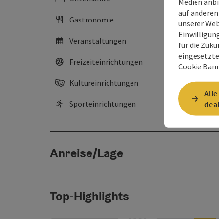
Medien anbi
auf anderen
Gastronomie
unserer Web
Einwilligun
Veranstaltungen
für die Zuku
eingesetzte
Freizeiteinrichtungen
Cookie Bann
Kultureinrichtungen
Alle
Sporteinrichtungen
deak
Anreise/Lage
Top-Highlights
©