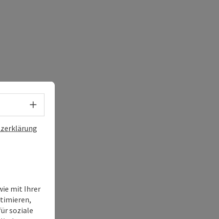
Sprachwahl - Menü öffnen
zerklärung
ie mit Ihrer
timieren,
ür soziale