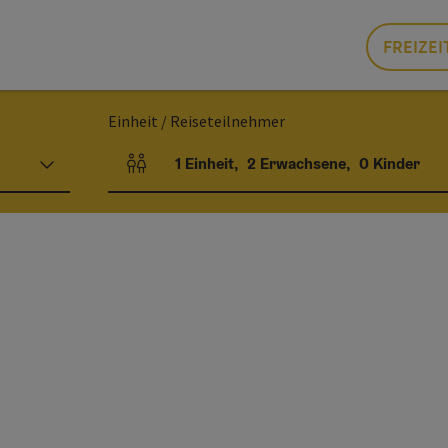
FREIZEI
Einheit / Reiseteilnehmer
1
Einheit
,
2
Erwachsene
,
0
Kinder
Einheitenanzahl und Personenfelder