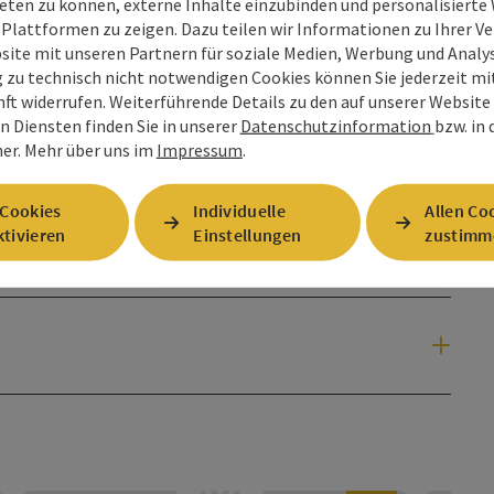
eten zu können, externe Inhalte einzubinden und personalisiert
 Plattformen zu zeigen. Dazu teilen wir Informationen zu Ihrer 
Touren
site mit unseren Partnern für soziale Medien, Werbung und Analys
g zu technisch nicht notwendigen Cookies können Sie jederzeit m
Einkaufen
nft widerrufen. Weiterführende Details zu den auf unserer Website
n Diensten finden Sie in unserer
Datenschutzinformation
bzw. in
Service und Dienstleistungen
er.
Mehr über uns im
Impressum
.
Sehenswürdigkeiten
 Cookies
Individuelle
Allen Co
Vereine
tivieren
Einstellungen
zustimm
©