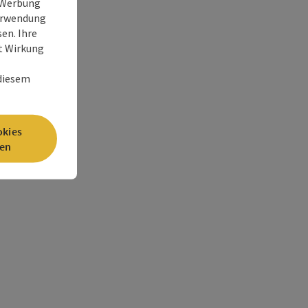
e Werbung
Verwendung
en. Ihre
it Wirkung
 diesem
okies
en
©