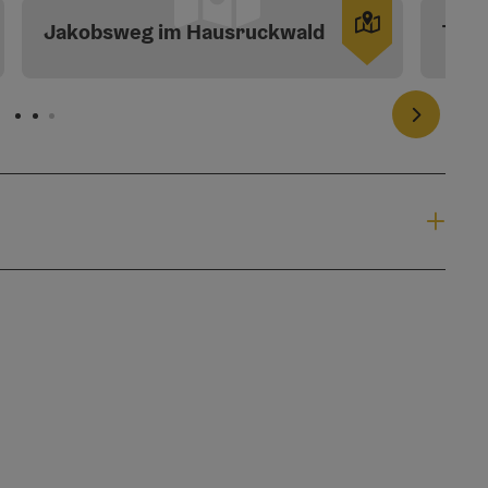
opyright öffnen
Copyright 
Jakobsweg im Hausruckwald
Trau
nächstes