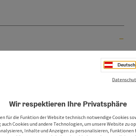
Deutsch
389 m
48.05, 13.77
Datenschut
Seehöhe
GPS-Koordinaten
Wir respektieren Ihre Privatsphäre
en für die Funktion der Website technisch notwendige Cookies sow
g auch Cookies und andere Technologien, um unsere Website zu op
analysieren, Inhalte und Anzeigen zu personalisieren, Funktionen f
Veranstaltungszentren