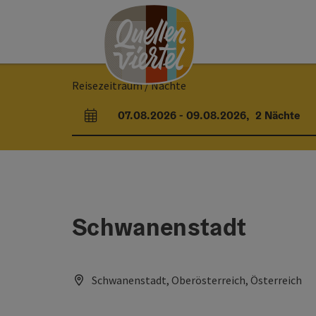
Accesskey
Accesskey
Accesskey
Zum Inhalt
Zur Navigation
Zum Seitenanfang
[0]
[1]
[2]
Reisezeitraum / Nächte
07.08.2026
-
09.08.2026
,
2
Nächte
An- und Abreisefelder
Schwanenstadt
Schwanenstadt, Oberösterreich, Österreich