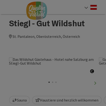
Accesskey
Accesskey
Accesskey
Zum Inhalt
Zur Navigation
Zum Seitenanfang
[0]
[1]
[2]
Deut
Sprach
Stiegl - Gut Wildshut
St. Pantaleon, Oberösterreich, Österreich
Copyri
nächst
Sauna
Haustiere sind herzlich willkommen