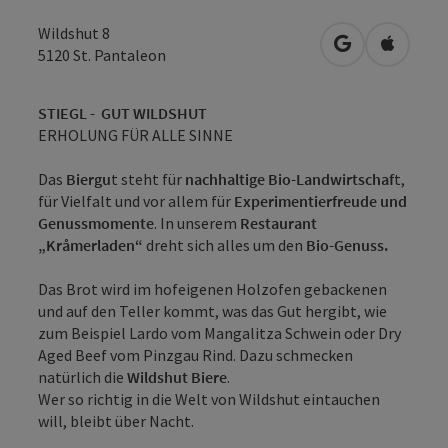
Wildshut 8
in Google Map
in Apple
5120
St. Pantaleon
STIEGL - GUT WILDSHUT
ERHOLUNG FÜR ALLE SINNE
Das
Biergu
t steht für
nachhaltige Bio-Landwirtschaf
t,
für Vielfalt und vor allem für
Experimentierfreude und
Genussmomente
. In unserem
Restaurant
„Kråmerladen“
dreht sich alles um den
Bio-Genuss.
Das Brot wird im hofeigenen Holzofen gebackenen
und auf den Teller kommt, was das Gut hergibt, wie
zum Beispiel Lardo vom Mangalitza Schwein oder Dry
Aged Beef vom Pinzgau Rind. Dazu schmecken
natürlich die
Wildshut Biere
.
Wer so richtig in die Welt von Wildshut eintauchen
will, bleibt über Nacht.