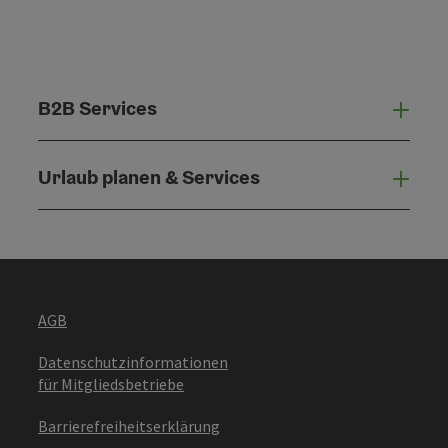
B2B Services
B2B 
Urlaub planen & Services
Urla
AGB
Datenschutzinformationen
für Mitgliedsbetriebe
Barrierefreiheitserklärung