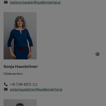
E-Mail
marlene.hangler@quellenviertel.at
Copy
Sonja Hausleitner
Gästeservice
Telefon
+43 7249 42071-111
E-Mail
sonja.hausleitner@quellenviertel.at