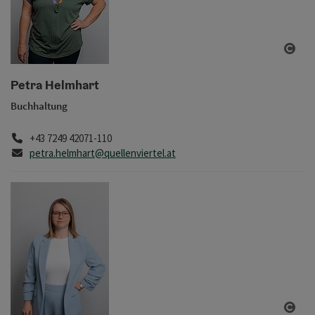
Copy
Petra Helmhart
Buchhaltung
Telefon
+43 7249 42071-110
E-Mail
petra.helmhart@quellenviertel.at