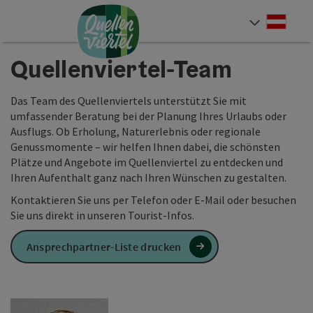
Accesskey
Accesskey
Accesskey
Zum Inhalt
Zur Navigation
Zum Seitenanfang
[0]
[1]
[2]
Deut
Sprach
Quellenviertel-Team
Das Team des Quellenviertels unterstützt Sie mit
umfassender Beratung bei der Planung Ihres Urlaubs oder
Ausflugs. Ob Erholung, Naturerlebnis oder regionale
Genussmomente – wir helfen Ihnen dabei, die schönsten
Plätze und Angebote im Quellenviertel zu entdecken und
Ihren Aufenthalt ganz nach Ihren Wünschen zu gestalten.
Kontaktieren Sie uns per Telefon oder E-Mail oder besuchen
Sie uns direkt in unseren Tourist-Infos.
Ansprechpartner-Liste drucken