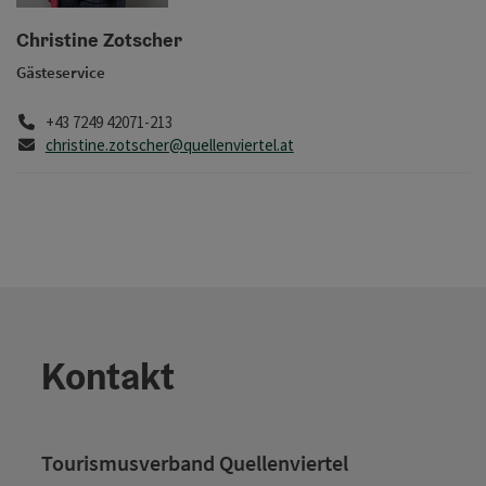
Copy
Christine Zotscher
Gästeservice
Telefon
+43 7249 42071-213
E-Mail
christine.zotscher@quellenviertel.at
Kontakt
Tourismusverband Quellenviertel