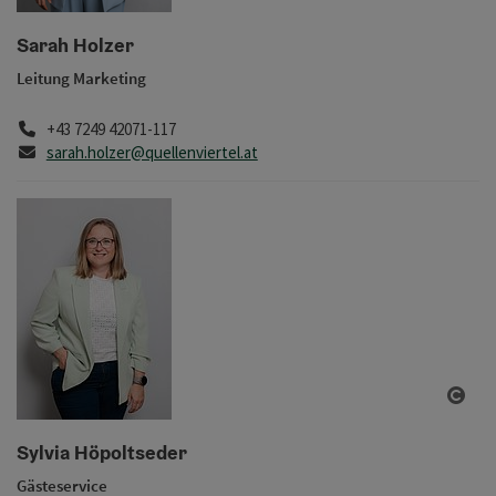
Copy
Sarah Holzer
Leitung Marketing
Telefon
+43 7249 42071-117
E-Mail
sarah.holzer@quellenviertel.at
Copy
Sylvia Höpoltseder
Gästeservice