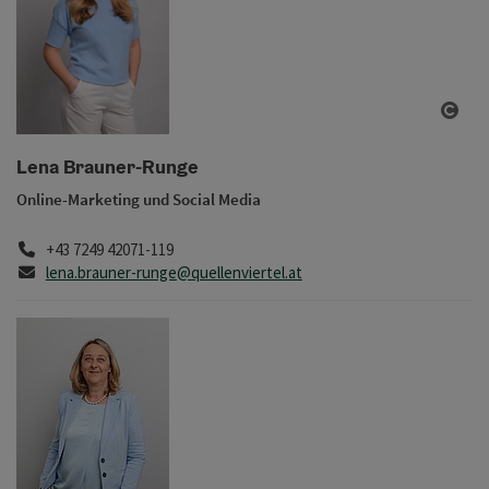
Copy
Lena Brauner-Runge
Online-Marketing und Social Media
Telefon
+43 7249 42071-119
E-Mail
lena.brauner-runge@quellenviertel.at