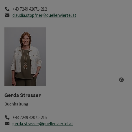
Telefon
+43 7249 42071-212
E-Mail
claudia.stopfner@quellenviertel.at
Copy
Gerda Strasser
Buchhaltung
Telefon
+43 7249 42071-215
E-Mail
gerda.strasser@quellenviertel.at