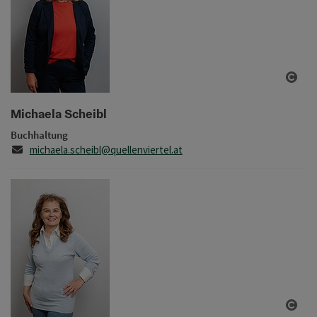
Copy
Michaela Scheibl
Buchhaltung
E-Mail
michaela.scheibl@quellenviertel.at