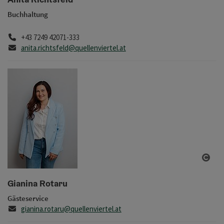
Buchhaltung
Telefon
+43 7249 42071-333
E-Mail
anita.richtsfeld@quellenviertel.at
Copy
Gianina Rotaru
Gästeservice
E-Mail
gianina.rotaru@quellenviertel.at