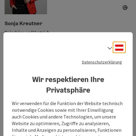
Copy
Sonja Kreutner
Reisebüro und Vertrieb
E-Mail
sonja.kreutner@quellenviertel.at
Deuts
Sprach
Datenschutzerklärung
Wir respektieren Ihre
Privatsphäre
Wir verwenden für die Funktion der Website technisch
notwendige Cookies sowie mit Ihrer Einwilligung
Copy
auch Cookies und andere Technologien, um unsere
Martina Maderthaner
Website zu optimieren, Zugriffe zu analysieren,
Inhalte und Anzeigen zu personalisieren, Funktionen
Gästeservice