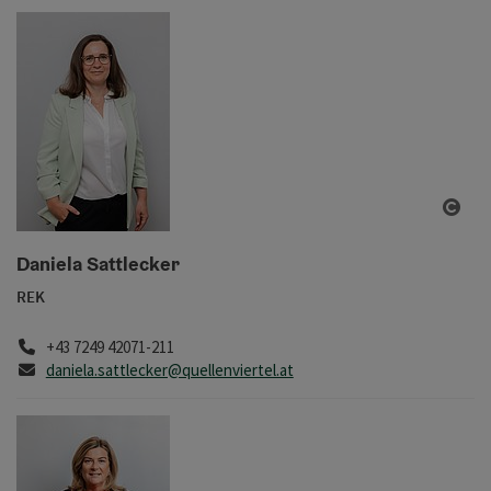
Copy
Daniela Sattlecker
REK
Telefon
+43 7249 42071-211
E-Mail
daniela.sattlecker@quellenviertel.at