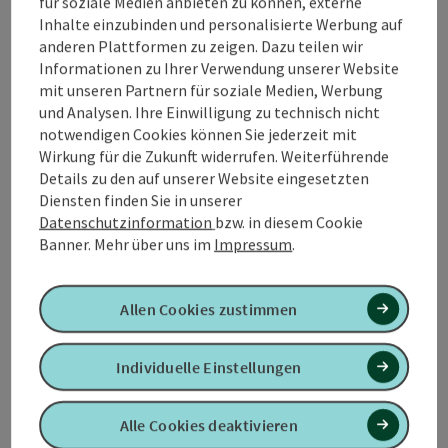
für soziale Medien anbieten zu können, externe
Inhalte einzubinden und personalisierte Werbung auf
Telefon
+43 7249 42071-112
anderen Plattformen zu zeigen. Dazu teilen wir
E-Mail
martina.maderthaner@quellenviertel.at
Informationen zu Ihrer Verwendung unserer Website
mit unseren Partnern für soziale Medien, Werbung
und Analysen. Ihre Einwilligung zu technisch nicht
notwendigen Cookies können Sie jederzeit mit
Wirkung für die Zukunft widerrufen. Weiterführende
Details zu den auf unserer Website eingesetzten
Diensten finden Sie in unserer
Datenschutzinformation
bzw. in diesem Cookie
Banner.
Mehr über uns im
Impressum
.
Copy
Allen Cookies zustimmen
Alexandra Metz
Gästeservice
Individuelle Einstellungen
Telefon
+43 7249 42071-335
E-Mail
alexandra.metz@quellenviertel.at
Alle Cookies deaktivieren