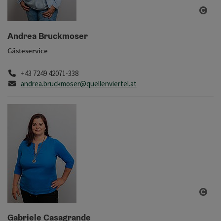
Copy
Andrea Bruckmoser
Gästeservice
Telefon
+43 7249 42071-338
E-Mail
andrea.bruckmoser@quellenviertel.at
Copy
Gabriele Casagrande