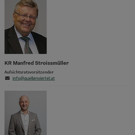
KR Manfred Stroissmüller
Aufsichtsratsvorsitzender
E-Mail
info@quellenviertel.at