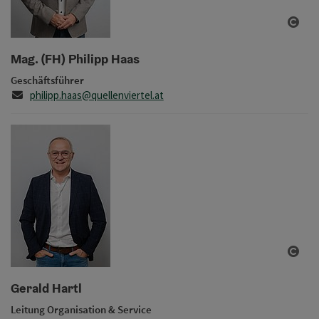
Copy
Mag. (FH) Philipp Haas
Geschäftsführer
E-Mail
philipp.haas@quellenviertel.at
Copy
Gerald Hartl
Leitung Organisation & Service