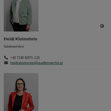
Copy
Heidi Kloimstein
Gästeservice
Telefon
+43 7249 42071-120
E-Mail
heidi.kloimstein@quellenviertel.at