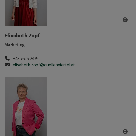
Copy
Elisabeth Zopf
Marketing
Telefon
+43 7675 2479
E-Mail
elisabeth.zopf@quellenviertel.at