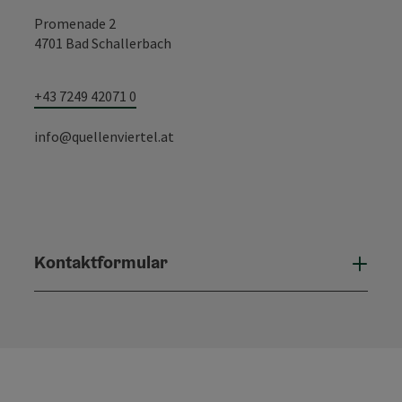
Promenade 2
4701 Bad Schallerbach
+43 7249 42071 0
info@quellenviertel.at
Kontaktformular
Konta