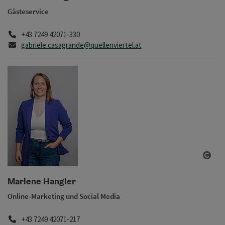
Gästeservice
Telefon
+43 7249 42071-330
E-Mail
gabriele.casagrande@quellenviertel.at
Copy
Marlene Hangler
Online-Marketing und Social Media
Telefon
+43 7249 42071-217