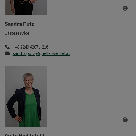
Copy
Sandra Putz
Gästeservice
Telefon
+43 7249 42071-216
E-Mail
sandra.putz@quellenviertel.at
Copy
Anita Richtsfeld