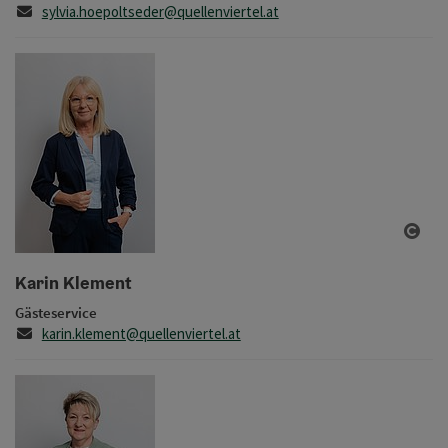
E-Mail
sylvia.hoepoltseder@quellenviertel.at
Copy
Karin Klement
Gästeservice
E-Mail
karin.klement@quellenviertel.at