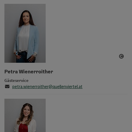
Copy
Petra Wienerroither
Gästeservice
E-Mail
petra.wienerroither@quellenviertel.at