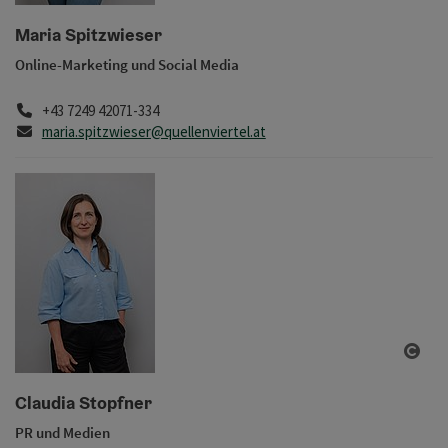
Copy
Maria Spitzwieser
Online-Marketing und Social Media
Telefon
+43 7249 42071-334
E-Mail
maria.spitzwieser@quellenviertel.at
Copy
Claudia Stopfner
PR und Medien