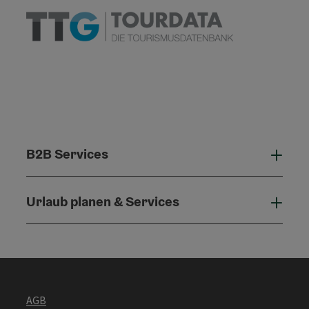
B2B Services
B2B 
Urlaub planen & Services
Urla
AGB