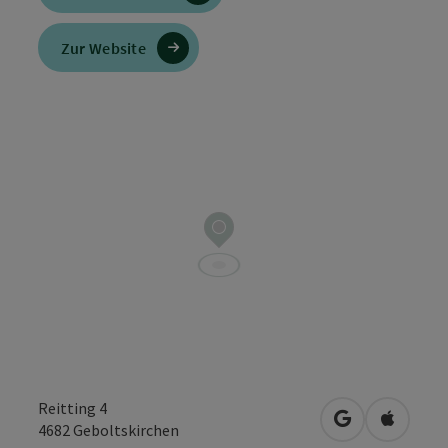
Zur Website
Reitting 4
in Google Map
in Apple
4682
Geboltskirchen