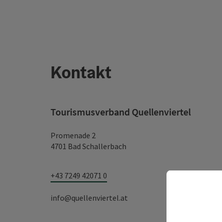
Kontakt
Tourismusverband Quellenviertel
Promenade 2
4701 Bad Schallerbach
+43 7249 42071 0
info@quellenviertel.at