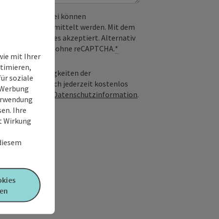
 verwendet. Dabei können
) an Google übermittelt werden. Mit dem
derlichen Cookies akzeptiert. Alternativ
il möglich – ganz ohne reCAPTCHA.
*
ie mit Ihrer
timieren,
geboten und Neuigkeiten der
ür soziale
nwilligung kann ich jederzeit kostenlos
e Werbung
Infos in unserer
Datenschutzinformation
.
Verwendung
en. Ihre
it Wirkung
 diesem
okies
en