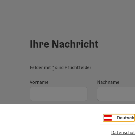
Ihre Nachricht
Felder mit
*
sind Pflichtfelder
Vorname
Nachname
Unverbindliche Anfrage
*
Deutsch
Datenschut