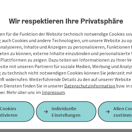
Zum Schutz vor Spam wird Google reCAPTCHA
personenbezogene Daten (z. B. die IP-Adresse
Wir respektieren Ihre Privatsphäre
Absenden des Formulars werden die dafür erfor
ist eine Kontaktaufnahme jederzeit per E-Ma
en für die Funktion der Website technisch notwendige Cookies sow
g auch Cookies und andere Technologien, um unsere Website zu op
Ja, ich möchte den Newsletter mit Infos zu An
analysieren, Inhalte und Anzeigen zu personalisieren, Funktionen f
Urlaubsregion Quellenviertel erhalten. Diese Ei
eten zu können, externe Inhalte einzubinden und personalisiert
mit Wirkung für die Zukunft widerrufen. Weitere 
 Plattformen zu zeigen. Dazu teilen wir Informationen zu Ihrer 
site mit unseren Partnern für soziale Medien, Werbung und Analys
g zu technisch nicht notwendigen Cookies können Sie jederzeit m
Senden
nft widerrufen. Weiterführende Details zu den auf unserer Website
n Diensten finden Sie in unserer
Datenschutzinformation
bzw. in
er.
Mehr über uns im
Impressum
.
 Cookies
Individuelle
Allen Co
tivieren
Einstellungen
zustimm