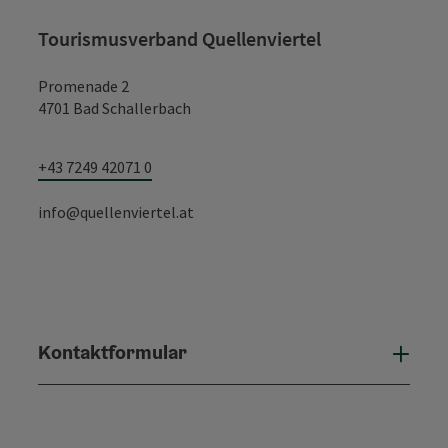
Tourismusverband Quellenviertel
Promenade 2
4701 Bad Schallerbach
+43 7249 42071 0
info@quellenviertel.at
Kontaktformular
Konta