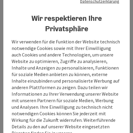
Hotel bietet unseren Gästen in 23 Zimmern (22 zusätzliche
Datenschutzerklärung
m²) bieten Platz für rund 24 Gäste.Alle Zimmer sind mit
Zimmer im Gasthaus) höchstmöglichen Komfort, Modernität
W-Lan (kostenlos)
Sauna
Auto Ladestation
Bike Ladestation
Boxspringbetten, Flat-TV, WLAN, Minibar, Safe sowie Bad
und Gemütlichkeit gleichermaßen.
mit Dusche oder Badewanne ausgestattet.Parkplätze
Wir respektieren Ihre
stehen kostenfrei direkt am Haus zur Verfügung. Seminare &
Privatsphäre
MeetingsUnser neuer Seminarraum bietet moderne
Ausstattung und viel Tageslicht – ideal für Workshops,
Anfrage senden
Meetings oder kleine Veranstaltungen.Arbeiten, genießen
Wir verwenden für die Funktion der Website technisch
und entspannen – alles unter einem Dach. Freizeit rund ums
notwendige Cookies sowie mit Ihrer Einwilligung
HausTennisplätze, Golfanlagen, Hallen- und Freibad sowie
auch Cookies und andere Technologien, um unsere
zahlreiche Wege liegen in unmittelbarer Nähe.Egal ob
Website zu optimieren, Zugriffe zu analysieren,
Copyri
sportlich aktiv oder genussvoll entspannt – im Schüdlbauer’s
Inhalte und Anzeigen zu personalisieren, Funktionen
Kur & Vitalurlaub - Hotel Dr.
sind Sie richtig.
für soziale Medien anbieten zu können, externe
Petershofer
Inhalte einzubinden und personalisierte Werbung auf
anderen Plattformen zu zeigen. Dazu teilen wir
Wolfsegg am Hausruck
Informationen zu Ihrer Verwendung unserer Website
mit unseren Partnern für soziale Medien, Werbung
4 Sterne - geprüfter und ausgezeichneter Be
Hotel
und Analysen. Ihre Einwilligung zu technisch nicht
Das familiengeführte 4-Sterne-Hotel mit viel Charme ist der
notwendigen Cookies können Sie jederzeit mit
ideale Ort für eine Kur oder einen Vitalurlaub. Gesund
Wirkung für die Zukunft widerrufen. Weiterführende
bleiben, gesund werden, entspannen ist die Devise.Das
Details zu den auf unserer Website eingesetzten
Haus befindet sich im Luftkurort Wolfsegg im
W-Lan (kostenlos)
Haustiere erlaubt
Sauna
Swimmingpool
Direkt im Zentrum
Diensten finden Sie in unserer