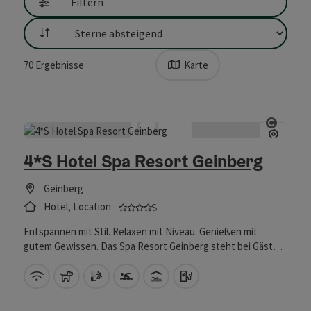
Filtern
Sortierung
70
Ergebnisse
Karte
Copyri
4*S Hotel Spa Resort Geinberg
Geinberg
4 Sterne Superior - geprüfter und
Hotel, Location
Entspannen mit Stil. Relaxen mit Niveau. Genießen mit
gutem Gewissen. Das Spa Resort Geinberg steht bei Gästen
auf Platz Eins, die große Ansprüche stellen, aber einen
kleinen CO2-Abdruck hinterlassen wollen. Wellnessen,
W-Lan (kostenlos)
Haustiere erlaubt
Sauna
Swimmingpool
Hallenbad
Auto Ladestation
urlauben und tagen Sie besser und grüner im Spa Resort
Geinberg.HotelZeit für das Ich, Zeit für die Partnerschaft,