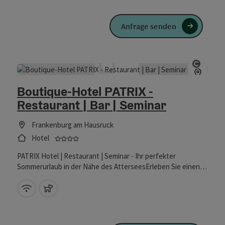
Anfrage senden
Copyri
Boutique-Hotel PATRIX -
Restaurant | Bar | Seminar
Frankenburg am Hausruck
4 Sterne - geprüfter und ausgezeichneter Be
Hotel
PATRIX Hotel | Restaurant | Seminar - Ihr perfekter
Sommerurlaub in der Nähe des AtterseesErleben Sie einen
unvergesslichen Sommer im PATRIX Hotel, nur eine kurze
Fahrt vom malerischen Attersee entfernt.Unser Hotel ist der
W-Lan (kostenlos)
Haustiere erlaubt
ideale Ausgangspunkt für eine Vielzahl an
Freizeitaktivitäten, die Ihren Aufenthalt abwechslungsreich
und erholsam gestalten. Genießen Sie die atemberaubende