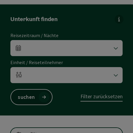
direkt zu den Ergebnissen springen
Unterkunft finden
Für di
Reisezeitraum / Nächte
An- und Abreisefelder
Einheit / Reiseteilnehmer
Einheitenanzahl und Personenfelder
Filter zurücksetzen
suchen