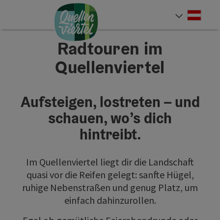
Accesskey
Accesskey
Accesskey
Zum Inhalt
Zur Navigation
Zum Seitenanfang
[0]
[1]
[2]
Deut
Sprach
Radtouren im
Quellenviertel
Aufsteigen, lostreten – und
schauen, wo’s dich
hintreibt.
Im Quellenviertel liegt dir die Landschaft
quasi vor die Reifen gelegt: sanfte Hügel,
ruhige Nebenstraßen und genug Platz, um
einfach dahinzurollen.