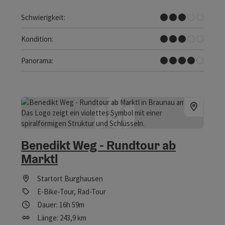
Mittel
Schwierigkeit:
Mittel
Kondition:
Tolles Panorama
Panorama:
Benedikt Weg - Rundtour ab
Marktl
Startort
Burghausen
E-Bike-Tour, Rad-Tour
Dauer: 16h 59m
Länge: 243,9 km