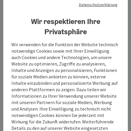
Datenschutzerklärung
Wir respektieren Ihre
Privatsphäre
Wir verwenden für die Funktion der Website technisch
notwendige Cookies sowie mit Ihrer Einwilligung
Innradweg von Maloja nach
auch Cookies und andere Technologien, um unsere
Passau - Radweg-Nr. 3
Website zu optimieren, Zugriffe zu analysieren,
Inhalte und Anzeigen zu personalisieren, Funktionen
Startort
Braunau am Inn
für soziale Medien anbieten zu können, externe
E-Bike-Tour, Rad-Tour
Inhalte einzubinden und personalisierte Werbung auf
Dauer: 49h 53m
anderen Plattformen zu zeigen. Dazu teilen wir
Informationen zu Ihrer Verwendung unserer Website
Länge: 728,3 km
mit unseren Partnern für soziale Medien, Werbung
Höhenmeter aufsteigend: 4.370 m
und Analysen. Ihre Einwilligung zu technisch nicht
notwendigen Cookies können Sie jederzeit mit
Leicht
Schwierigkeit:
Wirkung für die Zukunft widerrufen. Weiterführende
Details zu den auf unserer Website eingesetzten
Leicht
Kondition: