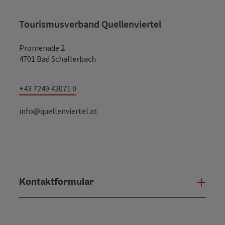
Tourismusverband Quellenviertel
Promenade 2
4701 Bad Schallerbach
+43 7249 42071 0
info@quellenviertel.at
Kontaktformular
Konta