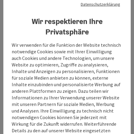
Schallerbach unter 07249/420710 bis Donnerstag, 20.
Datenschutzerklärung
Location
Atrium Europaplatz Bad Schallerbach
, Bad
August um 16:00 Uhr Radguide: Erwin Schauer vom
Schallerbach
Radclub Grieskirchen Dauer: ca. 3 Stunden
Wir respektieren Ihre
Nächster Termin
22.
August
2026
,
13:30
Mindesteilnehmer: 3 Personen Tipp: Für diese Ausfahrten
können verschiedene Bikes angemietet werden -
Privatsphäre
Reservierung bei Anmeldung erforderlich: E-Bikes zum
Sonderpreis: € 35,00 E-Mountainbikes: € 40,00
Wir verwenden für die Funktion der Website technisch
Mountainbikes: € 25,00 Citybikes: € 15,00
notwendige Cookies sowie mit Ihrer Einwilligung
auch Cookies und andere Technologien, um unsere
Website zu optimieren, Zugriffe zu analysieren,
Inhalte und Anzeigen zu personalisieren, Funktionen
für soziale Medien anbieten zu können, externe
Inhalte einzubinden und personalisierte Werbung auf
anderen Plattformen zu zeigen. Dazu teilen wir
Informationen zu Ihrer Verwendung unserer Website
mit unseren Partnern für soziale Medien, Werbung
und Analysen. Ihre Einwilligung zu technisch nicht
notwendigen Cookies können Sie jederzeit mit
Wirkung für die Zukunft widerrufen. Weiterführende
Details zu den auf unserer Website eingesetzten