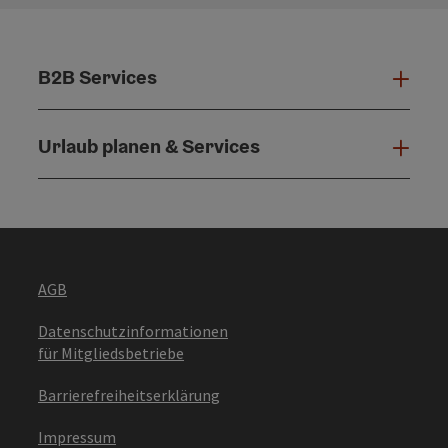
B2B Services
B2B 
Urlaub planen & Services
Urla
AGB
Datenschutzinformationen
für Mitgliedsbetriebe
Barrierefreiheitserklärung
Impressum