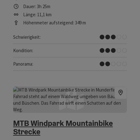
Dauer: 3h 25m
Länge: 11,1 km
Höhenmeter aufsteigend: 349 m
Mittel
Schwierigkeit:
Mittel
Kondition:
Einzelne Ausblicke
Panorama:
MTB Windpark Mountainbike
Strecke