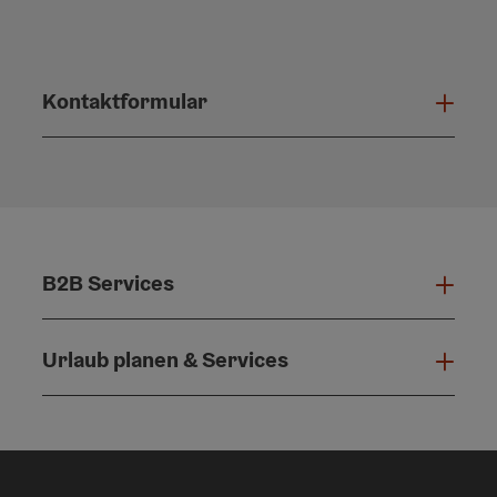
Kontaktformular
Konta
B2B Services
B2B 
Urlaub planen & Services
Urla