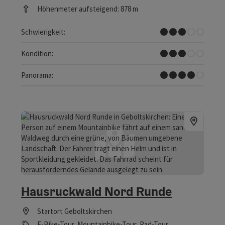
Höhenmeter aufsteigend: 878 m
Mittel
Schwierigkeit:
Mittel
Kondition:
Tolles Panorama
Panorama:
Hausruckwald Nord Runde
Startort
Geboltskirchen
E-Bike-Tour, Mountainbike-Tour, Rad-Tour