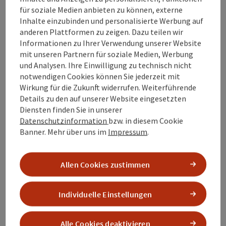
Erlebnis-Bergbau-Runde - Niro-
für soziale Medien anbieten zu können, externe
Pool Runde
Inhalte einzubinden und personalisierte Werbung auf
anderen Plattformen zu zeigen. Dazu teilen wir
Startort
Ampflwang im Hausruckwald
Informationen zu Ihrer Verwendung unserer Website
Mountainbike-Tour
mit unseren Partnern für soziale Medien, Werbung
und Analysen. Ihre Einwilligung zu technisch nicht
Dauer: 1h 23m
notwendigen Cookies können Sie jederzeit mit
Länge: 4,9 km
Wirkung für die Zukunft widerrufen. Weiterführende
Höhenmeter aufsteigend: 99 m
Details zu den auf unserer Website eingesetzten
Diensten finden Sie in unserer
Leicht
Schwierigkeit:
Datenschutzinformation
bzw. in diesem Cookie
Banner.
Mehr über uns im
Impressum
.
Leicht
Kondition:
Einzelne Ausblicke
Panorama:
Allen Cookies zustimmen
Individuelle Einstellungen
Alle Cookies deaktivieren