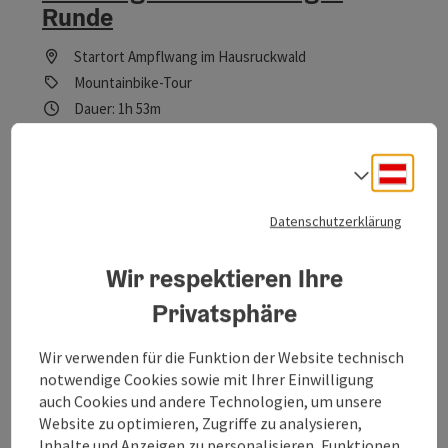
Runde
Startort
Ampflwang im Hausruckwald
Mountainbike-Tour
Dauer: 1h 53m
Länge: 6,5 km
Höhenmeter aufsteigend: 156 m
Deuts
Sprach
Schwer
Schwierigkeit:
Datenschutzerklärung
Schwer
Kondition:
Wir respektieren Ihre
Einige Ausblicke
Panorama:
Privatsphäre
Wir verwenden für die Funktion der Website technisch
notwendige Cookies sowie mit Ihrer Einwilligung
auch Cookies und andere Technologien, um unsere
Website zu optimieren, Zugriffe zu analysieren,
Inhalte und Anzeigen zu personalisieren, Funktionen