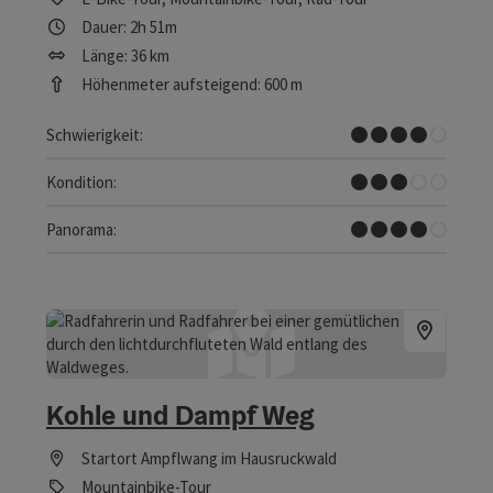
Dauer: 2h 51m
Länge: 36 km
Höhenmeter aufsteigend: 600 m
Schwer
Schwierigkeit:
Mittel
Kondition:
Tolles Panorama
Panorama:
Kohle und Dampf Weg
Startort
Ampflwang im Hausruckwald
Mountainbike-Tour