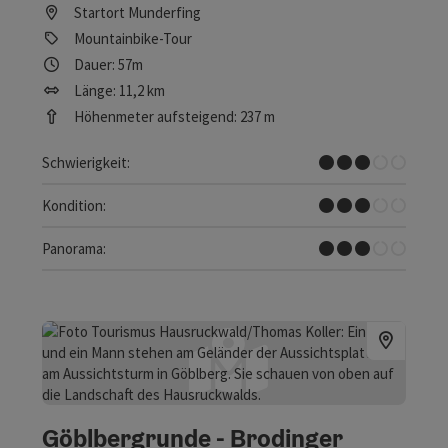
Startort
Munderfing
Mountainbike-Tour
Dauer: 57m
Länge: 11,2 km
Höhenmeter aufsteigend: 237 m
Mittel
Schwierigkeit:
Mittel
Kondition:
Einige Ausblicke
Panorama:
Göblbergrunde - Brodinger