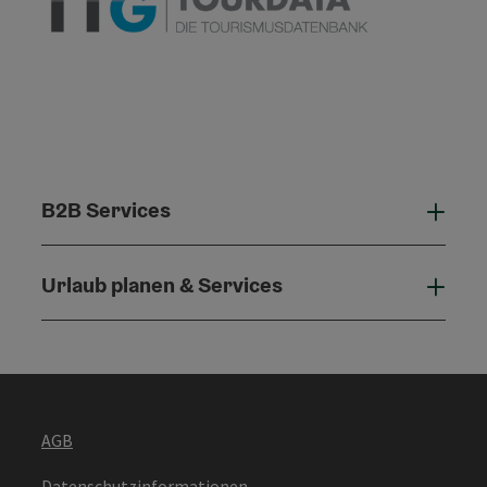
B2B Services
B2B 
Urlaub planen & Services
Urla
AGB
Datenschutzinformationen