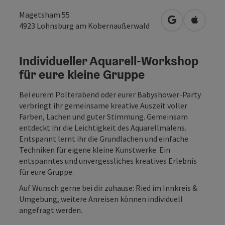
Magetsham 55
in Google Map
in Apple
4923
Lohnsburg am Kobernaußerwald
Individueller Aquarell-Workshop
für eure kleine Gruppe
Bei eurem Polterabend oder eurer Babyshower-Party
verbringt ihr gemeinsame kreative Auszeit voller
Farben, Lachen und guter Stimmung. Gemeinsam
entdeckt ihr die Leichtigkeit des Aquarellmalens.
Entspannt lernt ihr die Grundlachen und einfache
Techniken für eigene kleine Kunstwerke. Ein
entspanntes und unvergessliches kreatives Erlebnis
für eure Gruppe.
Auf Wunsch gerne bei dir zuhause: Ried im Innkreis &
Umgebung, weitere Anreisen können individuell
angefragt werden.