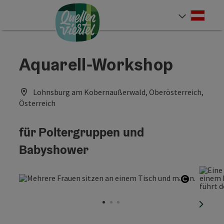
Accesskey
Accesskey
Accesskey
Zum Inhalt
Zur Navigation
Zum Seitenanfang
[0]
[1]
[2]
Deut
Sprach
Aquarell-Workshop
Lohnsburg am Kobernaußerwald, Oberösterreich,
Österreich
für Poltergruppen und
Babyshower
Copyrigh
nächst