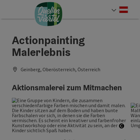
Accesskey
Accesskey
Accesskey
Zum Inhalt
Zur Navigation
Zum Seitenanfang
[0]
[1]
[2]
Deut
Sprach
Actionpainting
Malerlebnis
Geinberg, Oberösterreich, Österreich
Aktionsmalerei zum Mitmachen
Copyri