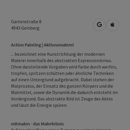
Gartenstraße 8
in Google Map
in Apple
4943
Geinberg
Action Painting | Aktionsmalerei
... bezeichnet eine Kunstrichtung der modernen
Malerei innerhalb des abstrakten Expressionismus.
Ohne darstellende Vorgaben wird Farbe durch werfen,
tropfen, spritzen schütten oder ähnliche Techniken
auf einen Untergrund aufgebracht. Dabei stehen der
Malprozess, der Einsatz des ganzen Körpers und die
Malmittel, sowie die Dynamik die dadurch entsteht im
Vordergrund. Das abstrakte Bild ist Zeuge des Aktes
und lässt die Energie spüren.
mitmalen - das Malerlebnis
Auf kreative Weise einen Zugang zu seinen inneren