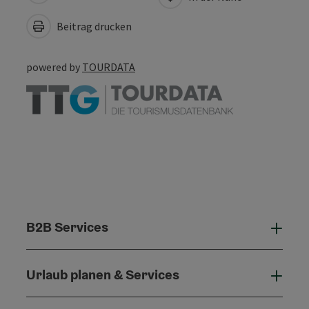
Beitrag drucken
powered by
TOURDATA
B2B Services
B2B 
Urlaub planen & Services
Urla