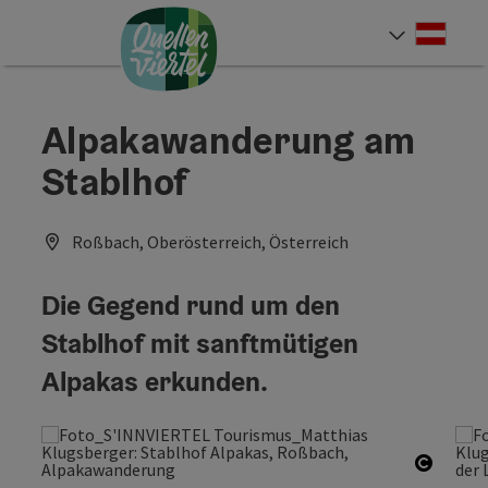
Accesskey
Accesskey
Accesskey
Zum Inhalt
Zur Navigation
Zum Seitenanfang
[0]
[1]
[2]
Deut
Sprach
Alpakawanderung am
Stablhof
Roßbach, Oberösterreich, Österreich
Die Gegend rund um den
Stablhof mit sanftmütigen
Alpakas erkunden.