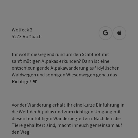
Wolfeck 2
in Google Map
in Apple
5273
Roßbach
Ihr wollt die Gegend rund um den Stablhof mit
sanftmütigen Alpakas erkunden? Dann ist eine
entschleunigende Alpakawanderung auf idyllischen
Waldwegen und sonnigen Wiesenwegen genau das
Richtige! 🦙
Vor der Wanderung erhält ihr eine kurze Einführung in
die Welt der Alpakas und zum richtigen Umgang mit
diesen feinfühligen Wanderbegleitern. Nachdem die
Tiere gehalftert sind, macht ihr euch gemeinsam auf
den Weg.