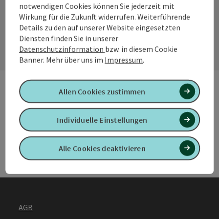
notwendigen Cookies können Sie jederzeit mit
Wirkung für die Zukunft widerrufen. Weiterführende
Kontaktformular
Details zu den auf unserer Website eingesetzten
Konta
Diensten finden Sie in unserer
Datenschutzinformation
bzw. in diesem Cookie
Banner.
Mehr über uns im
Impressum
.
Allen Cookies zustimmen
B2B Services
B2B 
Individuelle Einstellungen
Urlaub planen & Services
Urla
Alle Cookies deaktivieren
AGB