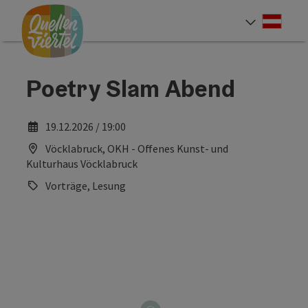
Accesskey
Accesskey
Accesskey
Zum Inhalt
Zur Navigation
Zum Seitenanfang
[0]
[1]
[2]
Deut
Sprach
Poetry Slam Abend
19.12.2026 / 19:00
Vöcklabruck, OKH - Offenes Kunst- und
Kulturhaus Vöcklabruck
Vorträge, Lesung