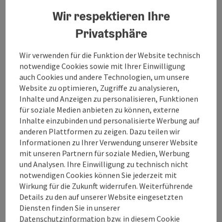
Veranstaltet wird der Abend gemeinsam mit den
Wortwerklern, einem gemeinnützigen Kulturverein
Wir respektieren Ihre
zur Realisation von Bühnenkunst und Förderung von
Privatsphäre
Nachwuchstalenten. Der seit Ende 2021 bestehende
Verein begann im Innviertel und ist mittlerweile in
Wir verwenden für die Funktion der Website technisch
ganz Oberösterreich aktiv – von anfangs einer
notwendige Cookies sowie mit Ihrer Einwilligung
Veranstaltung pro Monat auf teils vier. Der Verein
auch Cookies und andere Technologien, um unsere
bringt eigene Slammer:innen mit, zusätzlich gibt es
Website zu optimieren, Zugriffe zu analysieren,
einen Open Call.
Inhalte und Anzeigen zu personalisieren, Funktionen
Wer selbst mit eigenen Texten auftreten möchte,
für soziale Medien anbieten zu können, externe
kann sich unter
wortwerkler@gmail.com
anmelden.
Inhalte einzubinden und personalisierte Werbung auf
anderen Plattformen zu zeigen. Dazu teilen wir
🔹 Kassa: Bar & Karte
Informationen zu Ihrer Verwendung unserer Website
🔹 Ermäßigungen: Jugendticket bis 18 Jahre | Hunger
mit unseren Partnern für soziale Medien, Werbung
auf Kunst und Kultur: okh.or.at/hungeraufkunst
und Analysen. Ihre Einwilligung zu technisch nicht
🔹 Barrierefreier Zugang und Toiletten
notwendigen Cookies können Sie jederzeit mit
Wirkung für die Zukunft widerrufen. Weiterführende
🔹 Wickeltisch
Details zu den auf unserer Website eingesetzten
🔹 Anreise, Ladestationen & Parken: okh.or.at/anfahrt
Diensten finden Sie in unserer
Datenschutzinformation
bzw. in diesem Cookie
🔹 Veranstaltung nach Green Event Standard: