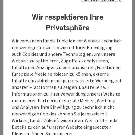
Die Besetzung mit Bläsersatz, Rhythmusgruppe und
Gesang sorgt für einen vollen Bandsound, wie er sonst
Wir respektieren Ihre
eher bei größeren Bigband-Formationen zu hören ist
– daher wird die Gruppe auch als Mini-Bigband
Privatsphäre
bezeichnet. Mit dabei sind Musiker:innen, die in der
Region auch aus anderen musikalischen Projekten
Wir verwenden für die Funktion der Website technisch
bekannt sind: Nicola Lam (Gesang), Christian Hawle
notwendige Cookies sowie mit Ihrer Einwilligung
(Gitarre, Gesang), Jens Andersen (Klavier), Alois
auch Cookies und andere Technologien, um unsere
Humer (Bass), Peter Favretti (Schlagzeug), Chris
Website zu optimieren, Zugriffe zu analysieren,
Reisinger (Trompete), Robert Huber (Altsaxofon),
Inhalte und Anzeigen zu personalisieren, Funktionen
Herbert Kasper (Posaune) und Reinhard Karzel
für soziale Medien anbieten zu können, externe
(Baritonsaxofon).
Inhalte einzubinden und personalisierte Werbung auf
Der Abend findet in der Gastro des OKH im
anderen Plattformen zu zeigen. Dazu teilen wir
Erdgeschoß statt, einem Bereich mit
Informationen zu Ihrer Verwendung unserer Website
Wohnzimmerflair.
mit unseren Partnern für soziale Medien, Werbung
und Analysen. Ihre Einwilligung zu technisch nicht
Für Erstbesucher:innen:
notwendigen Cookies können Sie jederzeit mit
🔹 Kassa: Bar & Karte
Wirkung für die Zukunft widerrufen. Weiterführende
🔹 Ermäßigungen: Jugendticket bis 18 Jahre, Hunger
Details zu den auf unserer Website eingesetzten
auf Kunst und Kultur: okh.or.at/hungeraufkunst
Diensten finden Sie in unserer