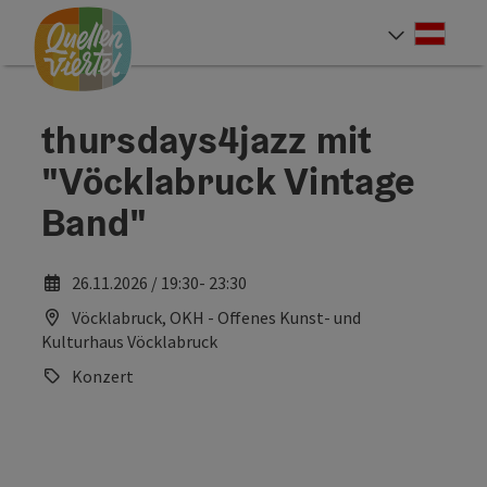
Accesskey
Accesskey
Accesskey
Zum Inhalt
Zur Navigation
Zum Seitenanfang
[0]
[1]
[2]
Deut
Sprach
thursdays4jazz mit
"Vöcklabruck Vintage
Band"
26.11.2026 / 19:30- 23:30
Vöcklabruck, OKH - Offenes Kunst- und
Kulturhaus Vöcklabruck
Konzert