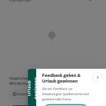
Copyrig
Banner einklappen
Feedback geben &
Hauptschulstraße 7
n
Bann
Urlaub gewinnen
U
r
l
a
u
b
g
e
w
i
n
n
e
in Google Maps
in Apple 
4902
Wolfsegg am Hausruck
Gib uns Feedback zur
Eintritt frei
Urlaubsregion Quellenviertel und
gewinne tolle Preise.