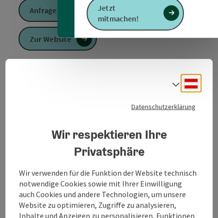
Jetzt
Anfrage senden
mitmachen!
Zur Website
Deuts
Sprach
Veranstaltungsinformationen
Datenschutzerklärung
„Die G(K)unst der Heimatforschung – was war oder
wahr ist“ widmet sich der lebendigen lokalen
Geschichtsschreibung.
Wir respektieren Ihre
Heimatforscher:innen und Regionalmuseen bewahren
Privatsphäre
Alltagsgeschichte, stärken regionale Identität und
ergänzen die institutionelle Perspektive um wichtige
Wir verwenden für die Funktion der Website technisch
Stimmen von unten. Bei der communale oö 2026
notwendige Cookies sowie mit Ihrer Einwilligung
entsteht an 10 Mut-Orten ein unterhaltsames
auch Cookies und andere Technologien, um unsere
Bühnen- und Gesprächsformat rund um den
Website zu optimieren, Zugriffe zu analysieren,
Bauernkrieg von 1626, begleitet von Sigi Kristöfl. Es
Inhalte und Anzeigen zu personalisieren, Funktionen