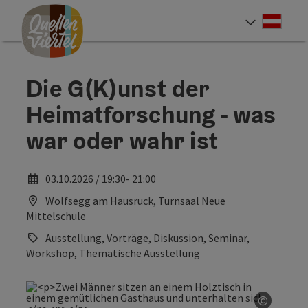
Accesskey
Accesskey
Accesskey
Zum Inhalt
Zur Navigation
Zum Seitenanfang
[0]
[1]
[2]
Deut
Sprach
Die G(K)unst der
Heimatforschung - was
war oder wahr ist
03.10.2026 / 19:30- 21:00
Wolfsegg am Hausruck, Turnsaal Neue
Mittelschule
Ausstellung, Vorträge, Diskussion, Seminar,
Workshop, Thematische Ausstellung
©