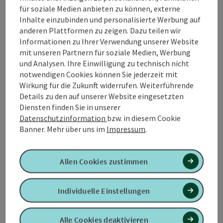
macht historische Zusammenhänge verständlich,
für soziale Medien anbieten zu können, externe
würdigt die Arbeit der Heimatforschung und lädt das
Inhalte einzubinden und personalisierte Werbung auf
Publikum ein, lokale Geschichte neu zu entdecken.
anderen Plattformen zu zeigen. Dazu teilen wir
Informationen zu Ihrer Verwendung unserer Website
Ein Projekt der communale oö 2026.
mit unseren Partnern für soziale Medien, Werbung
und Analysen. Ihre Einwilligung zu technisch nicht
notwendigen Cookies können Sie jederzeit mit
Kontakt
Wirkung für die Zukunft widerrufen. Weiterführende
Details zu den auf unserer Website eingesetzten
Diensten finden Sie in unserer
Veranstaltungsort
Datenschutzinformation
bzw. in diesem Cookie
Banner.
Mehr über uns im
Impressum
.
Anreise/Lage
Allen Cookies zustimmen
Preise
Individuelle Einstellungen
Eignung
Alle Cookies deaktivieren