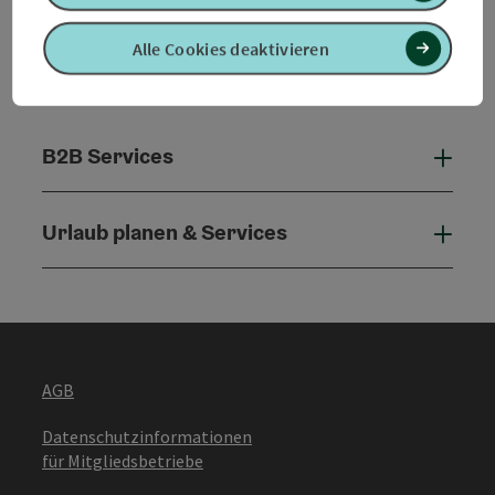
Alle Cookies deaktivieren
B2B Services
B2B 
Urlaub planen & Services
Urla
AGB
Datenschutzinformationen
für Mitgliedsbetriebe