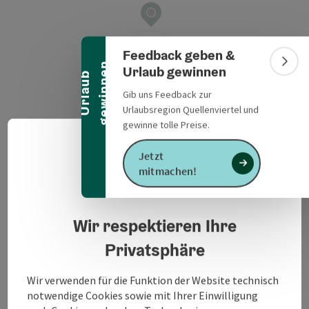
Banner einklappen
Feedback geben &
n
Bann
Urlaub gewinnen
U
r
l
a
u
b
g
e
w
i
n
n
e
Gib uns Feedback zur
Urlaubsregion Quellenviertel und
gewinne tolle Preise.
Deuts
Sprach
Jetzt
Veranstaltungsinformationen
mitmachen!
Datenschutzerklärung
Seniorenbund Altheim Stammtisch
Wir respektieren Ihre
Gasthaus Wurmhöringer 14 Uhr
Privatsphäre
Kontakt
Wir verwenden für die Funktion der Website technisch
notwendige Cookies sowie mit Ihrer Einwilligung