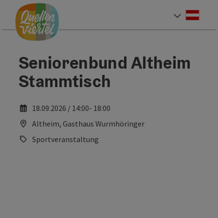
Accesskey
Accesskey
Accesskey
Zum Inhalt
Zur Navigation
Zum Seitenanfang
[0]
[1]
[2]
Deut
Sprach
Seniorenbund Altheim
Stammtisch
18.09.2026 / 14:00- 18:00
Altheim, Gasthaus Wurmhöringer
Sportveranstaltung