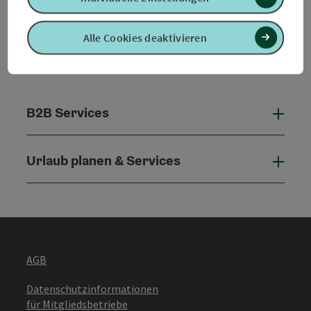
Alle Cookies deaktivieren
B2B Services
B2B 
Urlaub planen & Services
Urla
AGB
Datenschutzinformationen
für Mitgliedsbetriebe