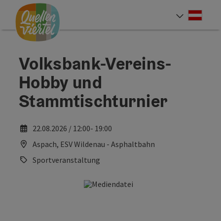
Accesskey
Accesskey
Accesskey
Zum Inhalt
Zur Navigation
Zum Seitenanfang
[0]
[1]
[2]
Deut
Sprach
Volksbank-Vereins-
Hobby und
Stammtischturnier
22.08.2026 / 12:00- 19:00
Aspach, ESV Wildenau - Asphaltbahn
Sportveranstaltung