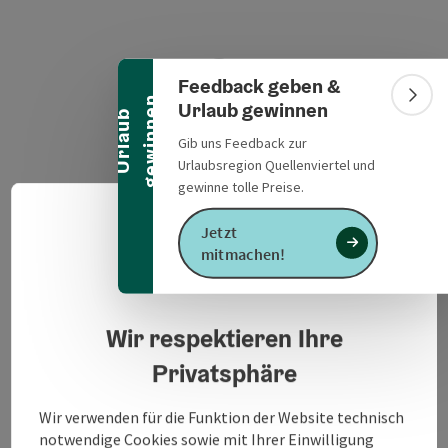
Banner einklappen
Feedback geben &
n
Bann
Urlaub gewinnen
U
r
l
a
u
b
g
e
w
i
n
n
e
Gib uns Feedback zur
Urlaubsregion Quellenviertel und
gewinne tolle Preise.
Deuts
Jetzt
Sprach
mitmachen!
Datenschutzerklärung
Veranstaltungsinformationen
Wir respektieren Ihre
Privatsphäre
Kontakt
Wir verwenden für die Funktion der Website technisch
notwendige Cookies sowie mit Ihrer Einwilligung