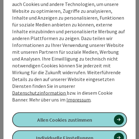
auch Cookies und andere Technologien, um unsere
Veranstaltungsort
Website zu optimieren, Zugriffe zu analysieren,
Inhalte und Anzeigen zu personalisieren, Funktionen
für soziale Medien anbieten zu können, externe
Anreise/Lage
Inhalte einzubinden und personalisierte Werbung auf
anderen Plattformen zu zeigen. Dazu teilen wir
Informationen zu Ihrer Verwendung unserer Website
Barrierefreiheit
mit unseren Partnern für soziale Medien, Werbung
und Analysen. Ihre Einwilligung zu technisch nicht
notwendigen Cookies können Sie jederzeit mit
Wirkung für die Zukunft widerrufen. Weiterführende
Details zu den auf unserer Website eingesetzten
PDF erstellen
In der Nähe
Diensten finden Sie in unserer
Datenschutzinformation
bzw. in diesem Cookie
Beitrag drucken
Banner.
Mehr über uns im
Impressum
.
powered by
TOURDATA
Allen Cookies zustimmen
Individuelle Einstellungen