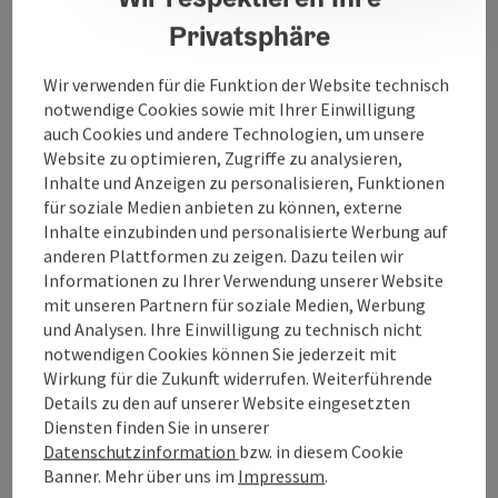
„Gemüse fermentieren“ Leitung und Anmeldung
Privatsphäre
Anneliese Obermair, Dipl.Ernährungstrainerin,
Wir verwenden für die Funktion der Website technisch
0664/73328583,
anneliese.obermair@gmail.com
notwendige Cookies sowie mit Ihrer Einwilligung
Lehrküche Neue Mittelschule 10-13 Uhr
auch Cookies und andere Technologien, um unsere
Website zu optimieren, Zugriffe zu analysieren,
Inhalte und Anzeigen zu personalisieren, Funktionen
Kontakt
für soziale Medien anbieten zu können, externe
Inhalte einzubinden und personalisierte Werbung auf
anderen Plattformen zu zeigen. Dazu teilen wir
Veranstaltungsort
Informationen zu Ihrer Verwendung unserer Website
mit unseren Partnern für soziale Medien, Werbung
und Analysen. Ihre Einwilligung zu technisch nicht
Anreise/Lage
notwendigen Cookies können Sie jederzeit mit
Wirkung für die Zukunft widerrufen. Weiterführende
Details zu den auf unserer Website eingesetzten
Barrierefreiheit
Diensten finden Sie in unserer
Datenschutzinformation
bzw. in diesem Cookie
Banner.
Mehr über uns im
Impressum
.