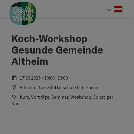
Accesskey
Accesskey
Accesskey
Zum Inhalt
Zur Navigation
Zum Seitenanfang
[0]
[1]
[2]
Deut
Sprach
Koch-Workshop
Gesunde Gemeinde
Altheim
17.10.2026 / 10:00- 13:00
Altheim, Neue Mittelschule Lehrküche
Kurs, Vorträge, Seminar, Workshop, Sonstiger
Kurs