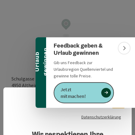
Banner einklappen
Feedback geben &
n
Bann
Urlaub gewinnen
U
r
l
a
u
b
g
e
w
i
n
n
e
Gib uns Feedback zur
Urlaubsregion Quellenviertel und
gewinne tolle Preise.
Schulgasse 23
in Google Maps
in Apple 
4950
Altheim
Jetzt
mitmachen!
Deuts
Sprach
Datenschutzerklärung
Veranstaltungsinformationen
Wir respektieren Ihre
Koch-Workshop Gesunde Gemeinde Altheim