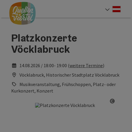
Accesskey
Accesskey
Accesskey
Zum Inhalt
Zur Navigation
Zum Seitenanfang
[0]
[1]
[2]
Deut
Sprach
Platzkonzerte
Vöcklabruck
14.08.2026 / 18:00- 19:00 (
weitere Termine
)
Vöcklabruck, Historischer Stadtplatz Vöcklabruck
Musikveranstaltung, Frühschoppen, Platz- oder
Kurkonzert, Konzert
Copyrig