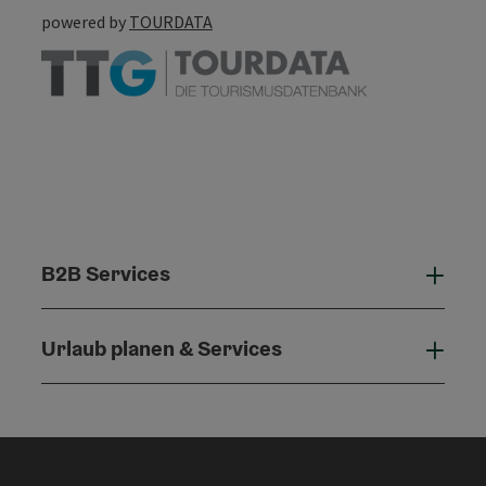
powered by
TOURDATA
B2B Services
B2B 
Urlaub planen & Services
Urla