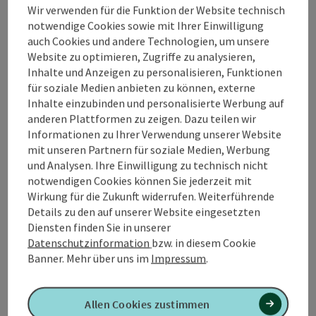
17.07.2026 Bauernkapelle Pilsbach
Wir verwenden für die Funktion der Website technisch
24.07.2026 Marktmusik Timelkam
notwendige Cookies sowie mit Ihrer Einwilligung
31.07.2026 Trachtenkapelle Fornach
auch Cookies und andere Technologien, um unsere
07.08.2026 Bergknappenkapelle Holzleiten-
Website zu optimieren, Zugriffe zu analysieren,
Hausruckedt
Inhalte und Anzeigen zu personalisieren, Funktionen
14.08.2026 Eisenbahner Stadtmusik Attnang-
für soziale Medien anbieten zu können, externe
Puchheim
Inhalte einzubinden und personalisierte Werbung auf
21.08.2026 Musikkapelle Neukirchen a.d. Vöckla
anderen Plattformen zu zeigen. Dazu teilen wir
28.08.2026 Brauereimusik Zipf
Informationen zu Ihrer Verwendung unserer Website
04.09.2026 Trachtenmusikkapelle Frankenburg
mit unseren Partnern für soziale Medien, Werbung
11.09.2026 Hubertus Musikkapelle Attnang-Puchheim
und Analysen. Ihre Einwilligung zu technisch nicht
18.09.2026 Stadtmusik Vöcklabruck
notwendigen Cookies können Sie jederzeit mit
Wirkung für die Zukunft widerrufen. Weiterführende
Details zu den auf unserer Website eingesetzten
Kontakt
Diensten finden Sie in unserer
Datenschutzinformation
bzw. in diesem Cookie
Banner.
Mehr über uns im
Impressum
.
Veranstaltungstermin/e
Allen Cookies zustimmen
Veranstaltungsort