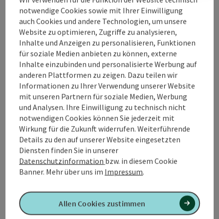
notwendige Cookies sowie mit Ihrer Einwilligung
Kontakt
auch Cookies und andere Technologien, um unsere
Website zu optimieren, Zugriffe zu analysieren,
Veranstaltungsort
Inhalte und Anzeigen zu personalisieren, Funktionen
für soziale Medien anbieten zu können, externe
Inhalte einzubinden und personalisierte Werbung auf
Anreise/Lage
anderen Plattformen zu zeigen. Dazu teilen wir
Informationen zu Ihrer Verwendung unserer Website
mit unseren Partnern für soziale Medien, Werbung
Barrierefreiheit
und Analysen. Ihre Einwilligung zu technisch nicht
notwendigen Cookies können Sie jederzeit mit
Wirkung für die Zukunft widerrufen. Weiterführende
Details zu den auf unserer Website eingesetzten
Diensten finden Sie in unserer
Datenschutzinformation
bzw. in diesem Cookie
PDF erstellen
In der Nähe
Banner.
Mehr über uns im
Impressum
.
Beitrag drucken
Allen Cookies zustimmen
powered by
TOURDATA