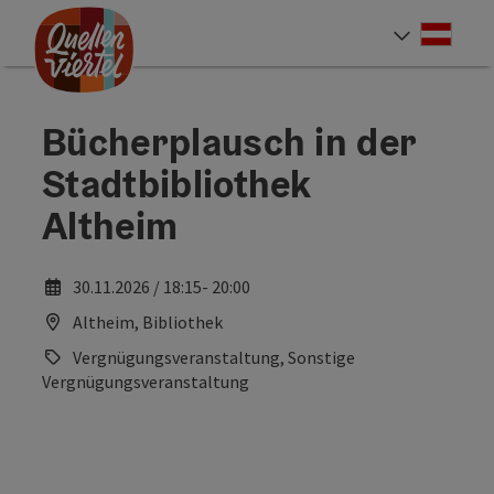
Accesskey
Accesskey
Accesskey
Zum Inhalt
Zur Navigation
Zum Seitenanfang
[0]
[1]
[2]
Deut
Sprach
Bücherplausch in der
Stadtbibliothek
Altheim
30.11.2026 / 18:15- 20:00
Altheim, Bibliothek
Vergnügungsveranstaltung, Sonstige
Vergnügungsveranstaltung