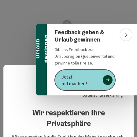
Banner einklappen
Feedback geben &
n
Bann
Urlaub gewinnen
U
r
l
a
u
b
g
e
w
i
n
n
e
Gib uns Feedback zur
Urlaubsregion Quellenviertel und
gewinne tolle Preise.
Jetzt
Deuts
Sprach
mitmachen!
Veranstaltungsinformationen
Datenschutzerklärung
Bücherplausch in der Stadtbibliothek Altheim mit
Wir respektieren Ihre
Angela & Gabi
Privatsphäre
18.15h Bibliohtek
Wir verwenden für die Funktion der Website technisch