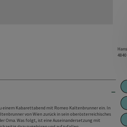
Hans
484
u einem Kabarettabend mit Romeo Kaltenbrunner ein. In
enbrunner von Wien zurück in sein oberösterreichisches
er Oma. Was folgt, ist eine Auseinandersetzung mit
ichzeitig dazuzugehören und aufzufallen.