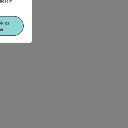
 diesem
okies
en