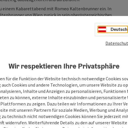
u einem Kabarettabend mit Romeo Kaltenbrunner ein. In
enbrunner von Wien zurück in sein oberösterreichisches
er Oma. Was folgt, ist eine Auseinandersetzung mit
ichzeitig dazuzugehören und aufzufallen.
Deutsch
icht sein durfte, vom Zeltfest mit derselben Band wie vor
 der Frage, ob Wien mit seiner Liberalität wirklich die
Datenschut
and auf, trägt einen österreichischen Familiennamen,
iesen Widerspruch verarbeitet er mit Alltagsbeobachtung
Wir respektieren Ihre Privatsphäre
it gesellschaftlichem Inhalt schätzt – ohne Belehrung,
en für die Funktion der Website technisch notwendige Cookies sow
g auch Cookies und andere Technologien, um unsere Website zu op
et bis 18 Jahre, Hunger auf Kunst und Kultur:
analysieren, Inhalte und Anzeigen zu personalisieren, Funktionen f
 und Toiletten 🔹 Wickeltisch vorhanden 🔹 Anreise,
eten zu können, externe Inhalte einzubinden und personalisiert
anstaltung nach Green Event Standard: okh.or.at/greenevent
 Plattformen zu zeigen. Dazu teilen wir Informationen zu Ihrer 
site mit unseren Partnern für soziale Medien, Werbung und Analys
g zu technisch nicht notwendigen Cookies können Sie jederzeit m
nft widerrufen. Weiterführende Details zu den auf unserer Website