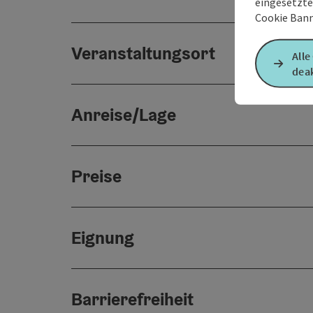
eingesetzte
Cookie Bann
Veranstaltungsort
Alle
deak
Anreise/Lage
Preise
Eignung
Barrierefreiheit