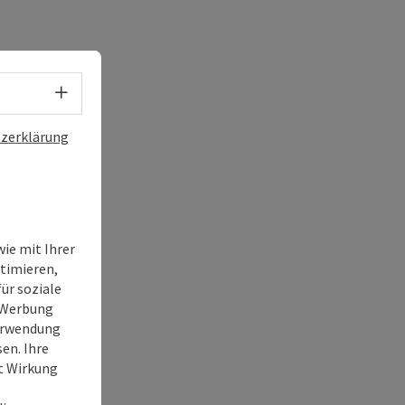
Sprachwahl - Menü öffnen
zerklärung
ie mit Ihrer
timieren,
ür soziale
e Werbung
Verwendung
en. Ihre
it Wirkung