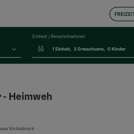
FREIZEI
Einheit / Reiseteilnehmer
1
Einheit
,
2
Erwachsene
,
0
Kinder
Einheitenanzahl und Personenfelder
 - Heimweh
haus Vöcklabruck