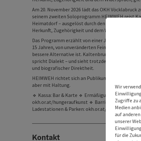
Am 20. November 2026 lädt das OKH Vöcklabruck z
seinem zweiten Soloprogramm HEIMWEH reist Kalt
Heimatdorf – ausgelöst durch den drohenden Tod d
Herkunft, Zugehörigkeit und dem Widerspruch, gle
Das Programm erzählt von einer Jugendliebe, die n
15 Jahren, von unveränderten Feindbildern – und von
bessere Alternative ist. Kaltenbrunner wuchs am L
spricht Dialekt – und sieht trotzdem fremd aus. D
und biografischer Direktheit.
HEIMWEH richtet sich an Publikum, das Kabarett m
aber mit Haltung.
Wir verwend
Einwilligun
🔹 Kassa: Bar & Karte 🔹 Ermäßigungen: Jugendtick
Zugriffe zu 
okh.or.at/hungeraufkunst 🔹 Barrierefreier Zugang
Medien anbi
Ladestationen & Parken: okh.or.at/anfahrt 🔹 Ver
auf anderen
unserer Web
Einwilligun
für die Zuku
Kontakt