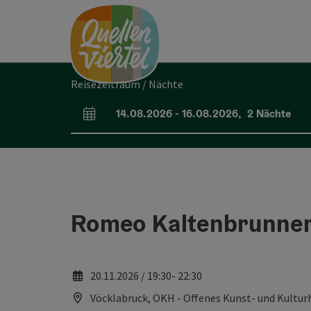
Accesskey
Accesskey
Accesskey
Zum Inhalt
Zur Navigation
Zum Seitenanfang
[0]
[1]
[2]
Reisezeitraum / Nächte
14.08.2026
-
16.08.2026
,
2
Nächte
An- und Abreisefelder
Romeo Kaltenbrunner
20.11.2026 / 19:30- 22:30
Vöcklabruck, OKH - Offenes Kunst- und Kultur