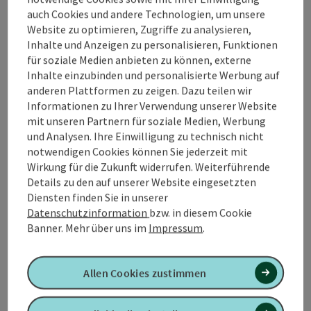
auch Cookies und andere Technologien, um unsere
Tischreservierungen und Anmeldung der
Website zu optimieren, Zugriffe zu analysieren,
Kinderbetreuung unter: 0660/61000 32
Inhalte und Anzeigen zu personalisieren, Funktionen
für soziale Medien anbieten zu können, externe
Inhalte einzubinden und personalisierte Werbung auf
Kontakt
anderen Plattformen zu zeigen. Dazu teilen wir
Informationen zu Ihrer Verwendung unserer Website
Veranstaltungstermin/e
mit unseren Partnern für soziale Medien, Werbung
und Analysen. Ihre Einwilligung zu technisch nicht
notwendigen Cookies können Sie jederzeit mit
Veranstaltungsort
Wirkung für die Zukunft widerrufen. Weiterführende
Details zu den auf unserer Website eingesetzten
Diensten finden Sie in unserer
Anreise/Lage
Datenschutzinformation
bzw. in diesem Cookie
Banner.
Mehr über uns im
Impressum
.
Preise
Allen Cookies zustimmen
Ausstattung