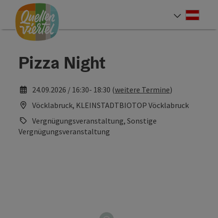
Accesskey
Accesskey
Accesskey
Zum Inhalt
Zur Navigation
Zum Seitenanfang
[0]
[1]
[2]
Deut
Sprach
Pizza Night
24.09.2026 / 16:30- 18:30 (
weitere Termine
)
Vöcklabruck, KLEINSTADTBIOTOP Vöcklabruck
Vergnügungsveranstaltung, Sonstige
Vergnügungsveranstaltung