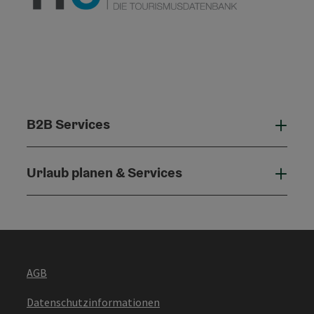
B2B Services
B2B 
Urlaub planen & Services
Urla
AGB
Datenschutzinformationen