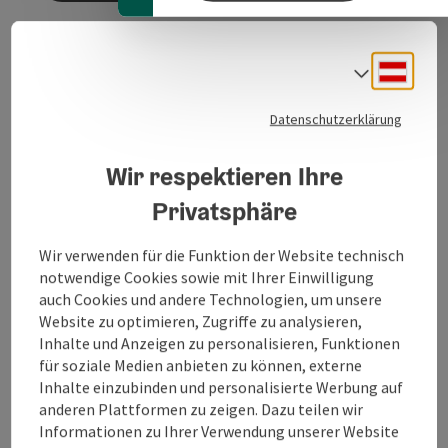
Deuts
Sprach
Veranstaltungsinformationen
Datenschutzerklärung
Das Räuchern von Kräutern, Rinde, Wurzel und Harzen
ist seit jeder ein fester Bestandteil unserer
alpenländischen Kultur.
Wir respektieren Ihre
Themen des Abends:
Privatsphäre
Räuchern: Brauchtum und Ritual
Räuchern zu den Rau(h)nächten
Wir verwenden für die Funktion der Website technisch
verschiedene Techniken des Räucherns
notwendige Cookies sowie mit Ihrer Einwilligung
Übersicht und Anwendung der heimischen
auch Cookies und andere Technologien, um unsere
Räucherkräuter
Website zu optimieren, Zugriffe zu analysieren,
Inhalte und Anzeigen zu personalisieren, Funktionen
Kosten: € 45,00
für soziale Medien anbieten zu können, externe
Verbindliche Anmeldung erforderlich unter
+43 680
Inhalte einzubinden und personalisierte Werbung auf
1128751
bis 16. November 2026.
anderen Plattformen zu zeigen. Dazu teilen wir
Informationen zu Ihrer Verwendung unserer Website