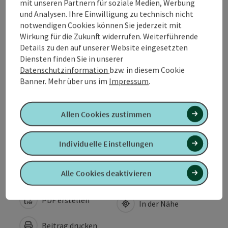
mit unseren Partnern für soziale Medien, Werbung
Kontakt
und Analysen. Ihre Einwilligung zu technisch nicht
notwendigen Cookies können Sie jederzeit mit
Wirkung für die Zukunft widerrufen. Weiterführende
Veranstaltungsort
Details zu den auf unserer Website eingesetzten
Diensten finden Sie in unserer
Datenschutzinformation
bzw. in diesem Cookie
Anreise/Lage
Banner.
Mehr über uns im
Impressum
.
Preise
Allen Cookies zustimmen
Barrierefreiheit
Individuelle Einstellungen
Alle Cookies deaktivieren
PDF erstellen
In der Nähe
Beitrag drucken