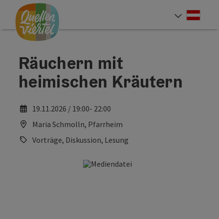
Accesskey
Accesskey
Accesskey
Zum Inhalt
Zur Navigation
Zum Seitenanfang
[0]
[1]
[2]
Deut
Sprach
Räuchern mit
heimischen Kräutern
19.11.2026 / 19:00- 22:00
Maria Schmolln, Pfarrheim
Vorträge, Diskussion, Lesung