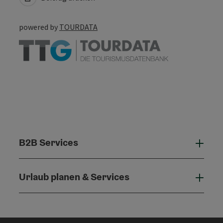
powered by
TOURDATA
B2B Services
B2B 
Urlaub planen & Services
Urla