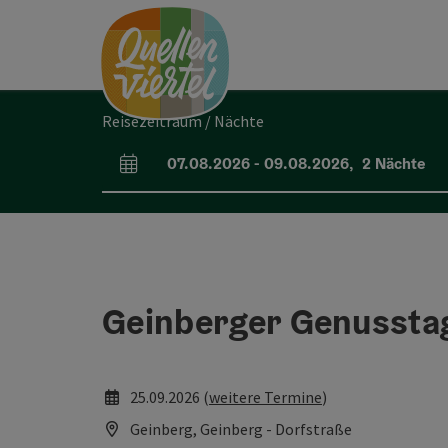
Accesskey
Accesskey
Accesskey
Zum Inhalt
Zur Navigation
Zum Seitenanfang
[0]
[1]
[2]
Reisezeitraum / Nächte
07.08.2026
-
09.08.2026
,
2
Nächte
An- und Abreisefelder
Geinberger Genussta
25.09.2026 (
weitere Termine
)
Geinberg, Geinberg - Dorfstraße