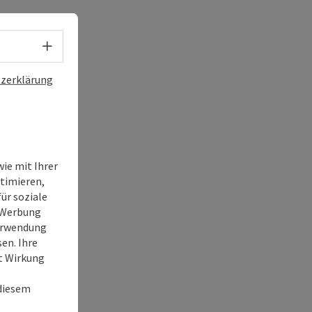
Sprachwahl - Menü öffnen
zerklärung
ie mit Ihrer
timieren,
ür soziale
e Werbung
Verwendung
en. Ihre
it Wirkung
 diesem