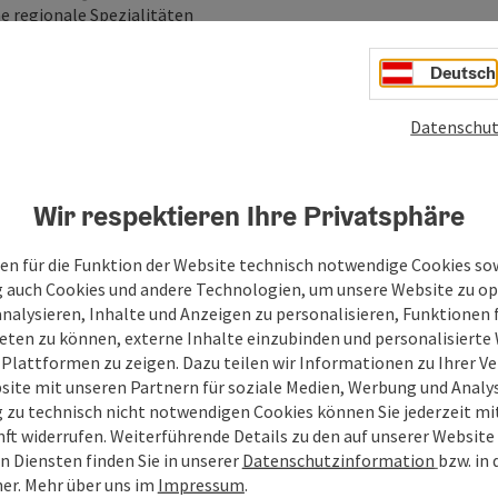
e regionale Spezialitäten
Wochenendes bildet der
Geinberger Kirtag
am Sonntag
Deutsch
 Gemeindeamt mit Frühschoppen und Mittagstisch. Auch für
erhaltung für Groß & Klein ist bestens gesorgt.
Datenschut
 Nah & Fern.
Wir respektieren Ihre Privatsphäre
en für die Funktion der Website technisch notwendige Cookies sow
g auch Cookies und andere Technologien, um unsere Website zu op
analysieren, Inhalte und Anzeigen zu personalisieren, Funktionen f
eten zu können, externe Inhalte einzubinden und personalisiert
 Plattformen zu zeigen. Dazu teilen wir Informationen zu Ihrer 
site mit unseren Partnern für soziale Medien, Werbung und Analys
g zu technisch nicht notwendigen Cookies können Sie jederzeit m
nft widerrufen. Weiterführende Details zu den auf unserer Website
n Diensten finden Sie in unserer
Datenschutzinformation
bzw. in
er.
Mehr über uns im
Impressum
.