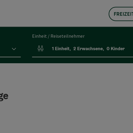
FREIZEI
Einheit / Reiseteilnehmer
1
Einheit
,
2
Erwachsene
,
0
Kinder
Einheitenanzahl und Personenfelder
ge