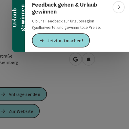
Feedback geben & Urlaub
n
Bann
gewinnen
U
r
l
a
u
b
g
e
w
i
n
n
e
Gib uns Feedback zur Urlaubsregion
Quellenviertel und gewinne tolle Preise.
Jetzt mitmachen!
straße
in Google Maps öffnen
in Apple Maps öffn
3
Geinberg
Anfrage senden
Zur Website