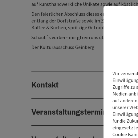
auf kunsthandwerkliche Unikate sowie auf köstlich
Den feierlichen Abschluss dieses erlebnisreichen 
entlang der Dorfstraße sowie im Zelt hinter dem
Kaffee & Kuchen, spritzige Getränke und beste Unt
Schaut´s vorbei - mir gfrein uns über Besucher aus
Der Kulturausschuss Geinberg
Wir verwend
Einwilligun
Kontakt
Zugriffe zu 
Medien anbi
auf anderen
unserer Web
Veranstaltungstermin/e
Einwilligun
für die Zuku
eingesetzte
Cookie Bann