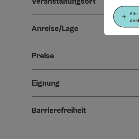
Veranstaltungsort
Alle
deak
Anreise/Lage
Preise
Eignung
Barrierefreiheit