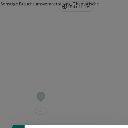
t, Sonstige Brauchtumsveranstaltung, Thematische
Eintritt frei
ht öffnen
Banner einklappen