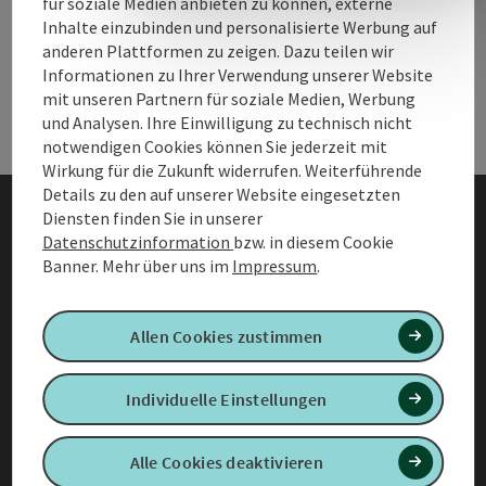
für soziale Medien anbieten zu können, externe
B2B Services
B2B 
Inhalte einzubinden und personalisierte Werbung auf
anderen Plattformen zu zeigen. Dazu teilen wir
Informationen zu Ihrer Verwendung unserer Website
Urlaub planen & Services
Urla
mit unseren Partnern für soziale Medien, Werbung
und Analysen. Ihre Einwilligung zu technisch nicht
notwendigen Cookies können Sie jederzeit mit
Wirkung für die Zukunft widerrufen. Weiterführende
Details zu den auf unserer Website eingesetzten
Diensten finden Sie in unserer
AGB
Datenschutzinformation
bzw. in diesem Cookie
Banner.
Mehr über uns im
Impressum
.
Datenschutzinformationen
für Mitgliedsbetriebe
Allen Cookies zustimmen
Barrierefreiheitserklärung
Individuelle Einstellungen
Impressum
Datenschutz
Alle Cookies deaktivieren