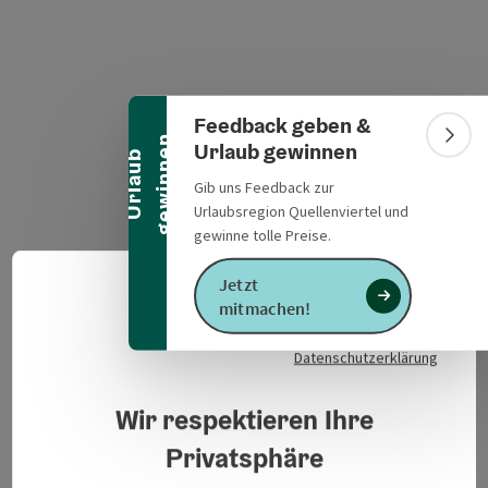
Banner einklappen
Feedback geben &
n
Bann
Urlaub gewinnen
U
r
l
a
u
b
g
e
w
i
n
n
e
Gib uns Feedback zur
Urlaubsregion Quellenviertel und
gewinne tolle Preise.
Jetzt
Deuts
Sprach
mitmachen!
Datenschutzerklärung
Veranstaltungsinformationen
Traditionelles Sternschießen
Wir respektieren Ihre
Privatsphäre
Kontakt