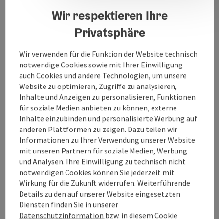
Teilnehmer stattfinden (z.B. Anfänger &
Wir respektieren Ihre
Fortgeschritten, …)
Privatsphäre
Bitte gerne bei mir melden
Für Infos oder zur Kursanmeldung bitte unter
Wir verwenden für die Funktion der Website technisch
www.fitable.at oder unter 0680/3175595
notwendige Cookies sowie mit Ihrer Einwilligung
auch Cookies und andere Technologien, um unsere
Website zu optimieren, Zugriffe zu analysieren,
Kontakt
Inhalte und Anzeigen zu personalisieren, Funktionen
für soziale Medien anbieten zu können, externe
Inhalte einzubinden und personalisierte Werbung auf
Veranstaltungstermin/e
anderen Plattformen zu zeigen. Dazu teilen wir
Informationen zu Ihrer Verwendung unserer Website
Preise
mit unseren Partnern für soziale Medien, Werbung
und Analysen. Ihre Einwilligung zu technisch nicht
notwendigen Cookies können Sie jederzeit mit
Eignung
Wirkung für die Zukunft widerrufen. Weiterführende
Details zu den auf unserer Website eingesetzten
Diensten finden Sie in unserer
Barrierefreiheit
Datenschutzinformation
bzw. in diesem Cookie