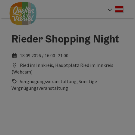
Accesskey
Accesskey
Accesskey
Zum Inhalt
Zur Navigation
Zum Seitenanfang
[0]
[1]
[2]
Deut
Sprach
Rieder Shopping Night
18.09.2026 / 16:00- 21:00
Ried im Innkreis, Hauptplatz Ried im Innkreis
(Webcam)
Vergnügungsveranstaltung, Sonstige
Vergnügungsveranstaltung