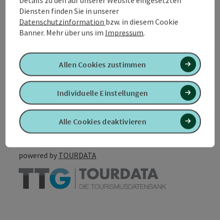
Diensten finden Sie in unserer
Eignung
Datenschutzinformation
bzw. in diesem Cookie
Banner.
Mehr über uns im
Impressum
.
Barrierefreiheit
Allen Cookies zustimmen
Individuelle Einstellungen
PDF erstellen
In der Nähe
Alle Cookies deaktivieren
Beitrag drucken
powered by
TOURDATA