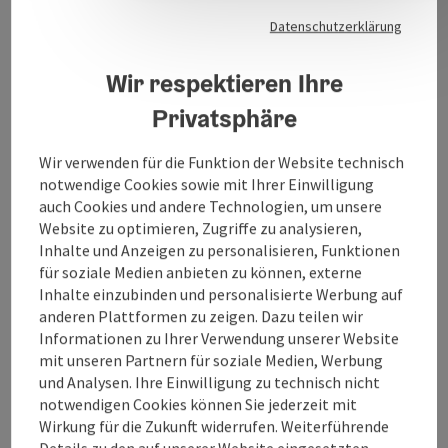
Datenschutzerklärung
Veranstaltungsinformationen
Wir respektieren Ihre
Freu dich auf ein besonderes Einkaufserlebnis und
Privatsphäre
kulinarischen Spezialitäten.
Details folgen
Wir verwenden für die Funktion der Website technisch
notwendige Cookies sowie mit Ihrer Einwilligung
auch Cookies und andere Technologien, um unsere
Kontakt
Website zu optimieren, Zugriffe zu analysieren,
Inhalte und Anzeigen zu personalisieren, Funktionen
für soziale Medien anbieten zu können, externe
Veranstaltungsort
Inhalte einzubinden und personalisierte Werbung auf
anderen Plattformen zu zeigen. Dazu teilen wir
Informationen zu Ihrer Verwendung unserer Website
Anreise/Lage
mit unseren Partnern für soziale Medien, Werbung
und Analysen. Ihre Einwilligung zu technisch nicht
notwendigen Cookies können Sie jederzeit mit
Preise
Wirkung für die Zukunft widerrufen. Weiterführende
Details zu den auf unserer Website eingesetzten