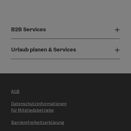
B2B Services
B2B 
Urlaub planen & Services
Urla
AGB
Datenschutzinformationen
für Mitgliedsbetriebe
Barrierefreiheitserklärung