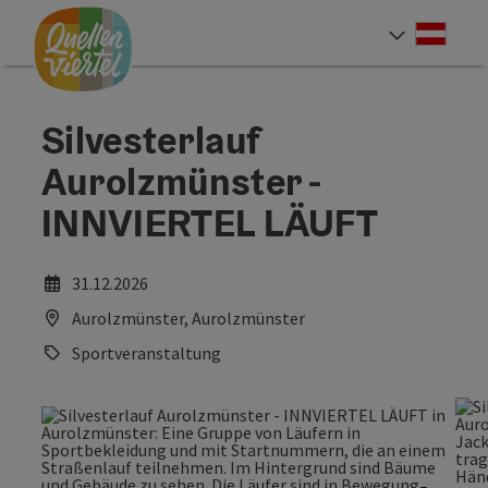
Accesskey
Accesskey
Accesskey
Zum Inhalt
Zur Navigation
Zum Seitenanfang
[0]
[1]
[2]
Deut
Sprach
Silvesterlauf
Aurolzmünster -
INNVIERTEL LÄUFT
31.12.2026
Aurolzmünster, Aurolzmünster
Sportveranstaltung