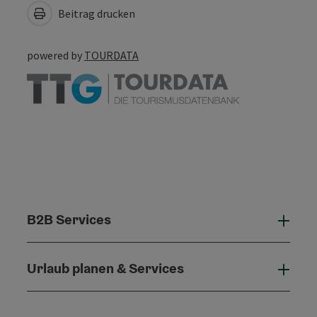
Beitrag drucken
powered by
TOURDATA
B2B Services
B2B 
Urlaub planen & Services
Urla