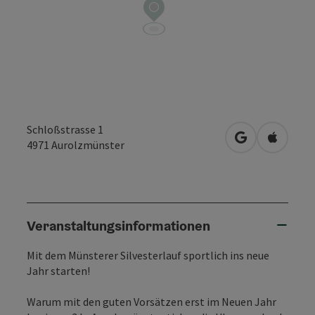
Schloßstrasse 1
in Google Map
in Apple
4971
Aurolzmünster
Veranstaltungsinformationen
Mit dem Münsterer Silvesterlauf sportlich ins neue
Jahr starten!
Warum mit den guten Vorsätzen erst im Neuen Jahr