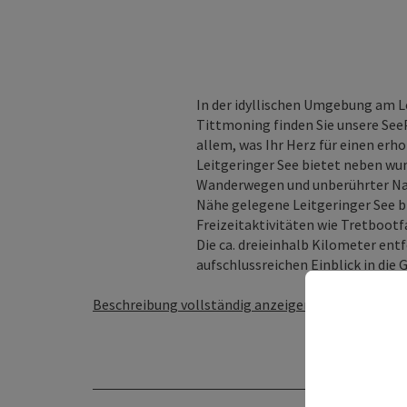
In der idyllischen Umgebung am Le
Tittmoning finden Sie unsere Se
allem, was Ihr Herz für einen e
Leitgeringer See bietet neben wu
Wanderwegen und unberührter Natu
Nähe gelegene Leitgeringer See b
Freizeitaktivitäten wie Tretboot
Die ca. dreieinhalb Kilometer ent
aufschlussreichen Einblick in die G
Beschreibung vollständig anzeigen