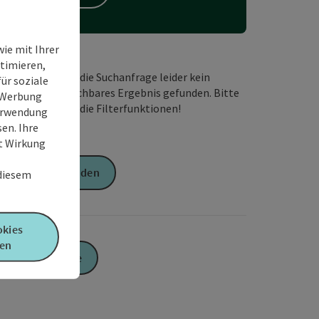
ie mit Ihrer
timieren,
Wir haben für die Suchanfrage leider kein
ür soziale
passendes buchbares Ergebnis gefunden. Bitte
e Werbung
verändern Sie die Filterfunktionen!
Verwendung
en. Ihre
it Wirkung
Anfrage senden
 diesem
okies
en
Zur Website