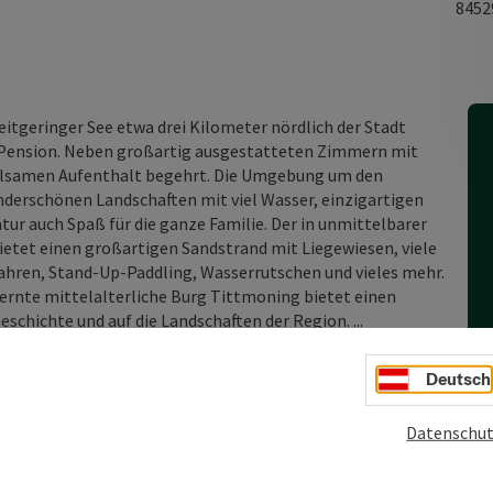
845
itgeringer See etwa drei Kilometer nördlich der Stadt
ePension. Neben großartig ausgestatteten Zimmern mit
rholsamen Aufenthalt begehrt. Die Umgebung um den
nderschönen Landschaften mit viel Wasser, einzigartigen
r auch Spaß für die ganze Familie. Der in unmittelbarer
ietet einen großartigen Sandstrand mit Liegewiesen, viele
fahren, Stand-Up-Paddling, Wasserrutschen und vieles mehr.
fernte mittelalterliche Burg Tittmoning bietet einen
eschichte und auf die Landschaften der Region. ...
Deutsch
Datenschut