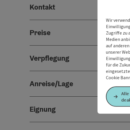
Kontakt
Wir verwend
Einwilligun
Preise
Zugriffe zu 
Medien anbi
auf anderen
unserer Web
Verpflegung
Einwilligun
für die Zuku
eingesetzte
Cookie Bann
Anreise/Lage
Alle
deak
Eignung