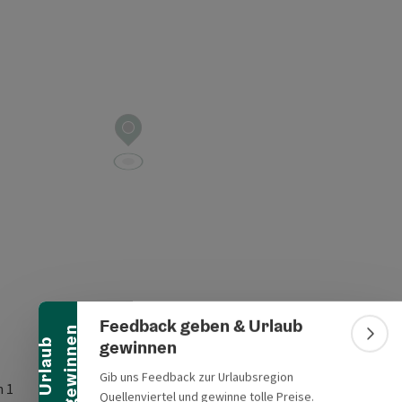
Banner einklappen
Feedback geben & Urlaub
n
Bann
gewinnen
U
r
l
a
u
b
g
e
w
i
n
n
e
Gib uns Feedback zur Urlaubsregion
h 1
Quellenviertel und gewinne tolle Preise.