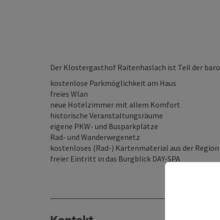
Der Klostergasthof Raitenhaslach ist Teil der bar
kostenlose Parkmöglichkeit am Haus
freies Wlan
neue Hotelzimmer mit allem Komfort
historische Veranstaltungsräume
eigene PKW- und Busparkplätze
Rad- und Wanderwegenetz
kostenloses (Rad-) Kartenmaterial aus der Region
freier Eintritt in das Burgblick DAY-SPA