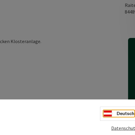
Rait
844
ocken Klosteranlage.
Deutsch
Datenschut