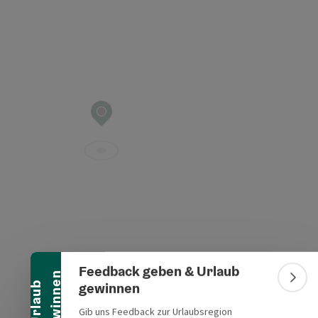
Banner einklappen
Feedback geben & Urlaub
n
Bann
gewinnen
U
r
l
a
u
b
g
e
w
i
n
n
e
Gib uns Feedback zur Urlaubsregion