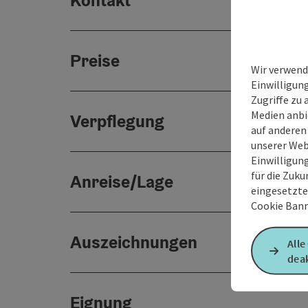
Kontakt
Preise
Wir verwend
Einwilligun
Zugriffe zu 
Medien anbi
Verpflegung
auf anderen
unserer Web
Einwilligun
für die Zuku
Anreise/Lage
eingesetzte
Cookie Bann
Auszeichnungen
Alle
deak
Eignung