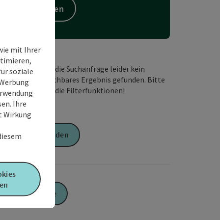
Suchen
ie mit Ihrer
timieren,
Wir haben für die Suchanfrage leider kein
ür soziale
passendes buchbares Ergebnis gefunden. Bitte
e Werbung
verändern Sie die Filterfunktionen!
Verwendung
en. Ihre
it Wirkung
Anfrage senden
 diesem
okies
en
Zur Website