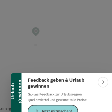
Banner einklappen
Feedback geben & Urlaub
n
Bann
gewinnen
U
r
l
a
u
b
g
e
w
i
n
n
e
Gib uns Feedback zur Urlaubsregion
Quellenviertel und gewinne tolle Preise.
zinergasse 235
Jetzt mitmachen!