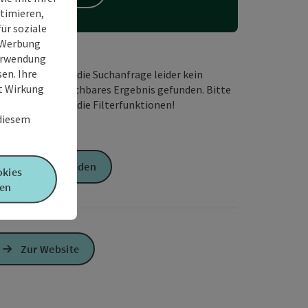
timieren,
ür soziale
e Werbung
Verwendung
en. Ihre
Wir haben für die Suchanfrage leider kein
it Wirkung
passendes buchbares Ergebnis gefunden. Bitte
verändern Sie die Filterfunktionen!
 diesem
Anfrage senden
okies
en
Zur Website