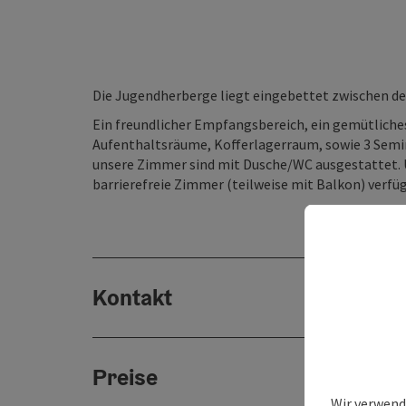
Die Jugendherberge liegt eingebettet zwischen d
Ein freundlicher Empfangsbereich, ein gemütliches
Aufenthaltsräume, Kofferlagerraum, sowie 3 Semi
unsere Zimmer sind mit Dusche/WC ausgestattet. U
barrierefreie Zimmer (teilweise mit Balkon) verf
Kontakt
Preise
Wir verwend