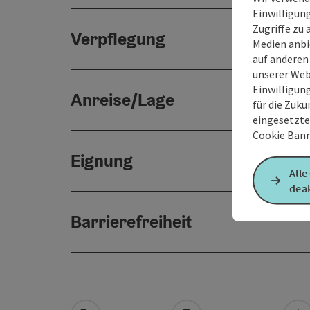
Einwilligun
Zugriffe zu 
Verpflegung
Medien anbi
auf anderen
unserer Web
Einwilligun
Anreise/Lage
für die Zuku
eingesetzte
Cookie Bann
Eignung
Alle
deak
Barrierefreiheit