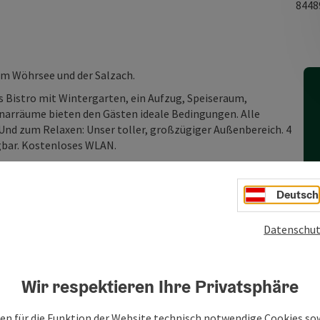
844
em Wöhrsee und der Salzach.
 Bistro mit Wintergarten, ein Aufzug, Speiseraum,
narräume bieten den Gästen ideale Bedingungen. Alle
nd zum Relaxen: Unser toller, großzügiger Außenbereich. 4
ügbar. Kostenloses WLAN.
Deutsch
Datenschut
Wir respektieren Ihre Privatsphäre
en für die Funktion der Website technisch notwendige Cookies sow