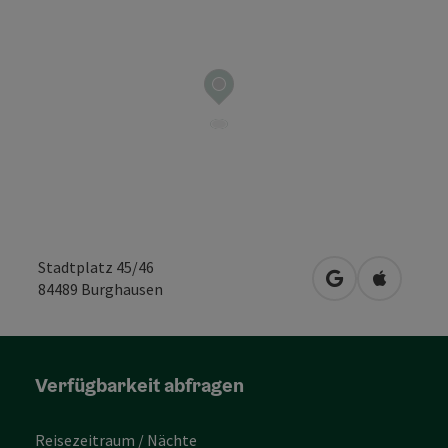
Stadtplatz 45/46
in Google Maps
in Apple 
84489
Burghausen
Verfügbarkeit abfragen
Reisezeitraum / Nächte