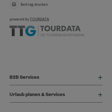
Beitrag drucken
powered by
TOURDATA
B2B Services
B2B 
Urlaub planen & Services
Urla