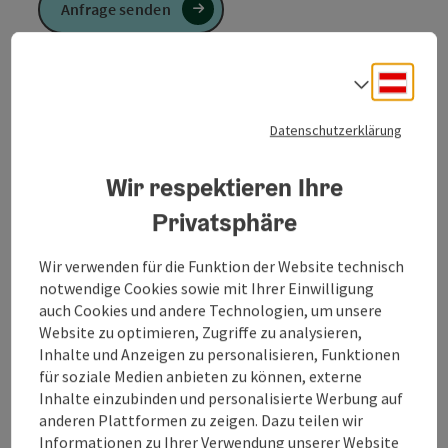
Anfrage senden
Deuts
Sprach
Zur Website
Datenschutzerklärung
Wir respektieren Ihre
Komfortable Zimmer mit Bad oder Dusche/WC, TV,
Privatsphäre
Safe, Internetanschluss.
Familiengeführtes Hotel am historischen Stadtplatz
Wir verwenden für die Funktion der Website technisch
mit urgemütlicher, typisch bayerischer Atmosphäre.
notwendige Cookies sowie mit Ihrer Einwilligung
Alle Zimmer sind mit Dusche/WC, Safe, Kabel-TV,
auch Cookies und andere Technologien, um unsere
Schreibtisch, Telefon und kostenfreiem
Website zu optimieren, Zugriffe zu analysieren,
WLAN ausgestattet.
Inhalte und Anzeigen zu personalisieren, Funktionen
Das in der Burghauser Altstadt gelegene Hotel ist
für soziale Medien anbieten zu können, externe
idealer
Inhalte einzubinden und personalisierte Werbung auf
Ausgangspunkt für Familien-, Ferien- und
anderen Plattformen zu zeigen. Dazu teilen wir
Geschäftsreisende. Es ist nur wenige Gehminuten vom
Informationen zu Ihrer Verwendung unserer Website