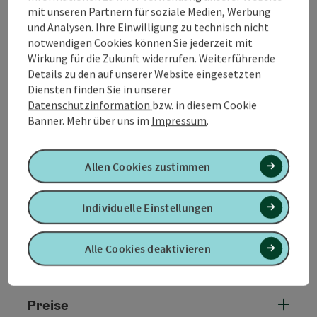
Wöhrsee (Badeparadies, Spazier- und Laufwege in der
mit unseren Partnern für soziale Medien, Werbung
Natur), der weltlängsten Burg und der
und Analysen. Ihre Einwilligung zu technisch nicht
Fußgängerzone „In den Grüben” mit Kunst- und
notwendigen Cookies können Sie jederzeit mit
Handwerksgeschäften entfernt.
Wirkung für die Zukunft widerrufen. Weiterführende
Der Bahnhof, die Burghauser Erlebnisbadewelt,
Details zu den auf unserer Website eingesetzten
Fußballstadion und Industrie sind mit ca. 1,5 km
Diensten finden Sie in unserer
Entfernung leicht mit Citybus, Taxi und Auto
Datenschutzinformation
bzw. in diesem Cookie
erreichbar.
Banner.
Mehr über uns im
Impressum
.
Bayerische Küche mit Saison-Spezialitäten. Großer
Biergarten. Nebenzimmer für 35 Personen.
Allen Cookies zustimmen
Hoteleigene Stellplätze.
Individuelle Einstellungen
Alle Cookies deaktivieren
Kontakt
Preise