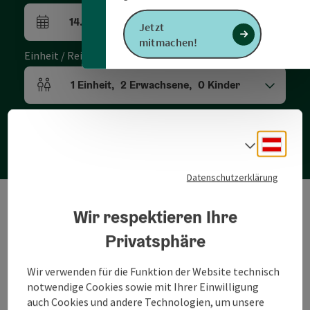
14.08.2026
-
16.08.2026
,
2
Nächte
Jetzt
An- und Abreisefelder
mitmachen!
Einheit / Reiseteilnehmer
1
Einheit
,
2
Erwachsene
,
0
Kinder
Einheitenanzahl und Personenfelder
Suchen
Deuts
Sprach
Datenschutzerklärung
Wir respektieren Ihre
Wir haben für die Suchanfrage leider kein
Privatsphäre
passendes buchbares Ergebnis gefunden. Bitte
verändern Sie die Filterfunktionen!
Wir verwenden für die Funktion der Website technisch
notwendige Cookies sowie mit Ihrer Einwilligung
auch Cookies und andere Technologien, um unsere