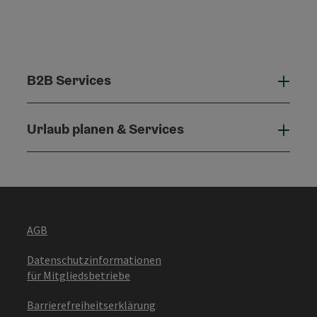
B2B Services
B2B 
Urlaub planen & Services
Urla
AGB
Datenschutzinformationen
für Mitgliedsbetriebe
Barrierefreiheitserklärung