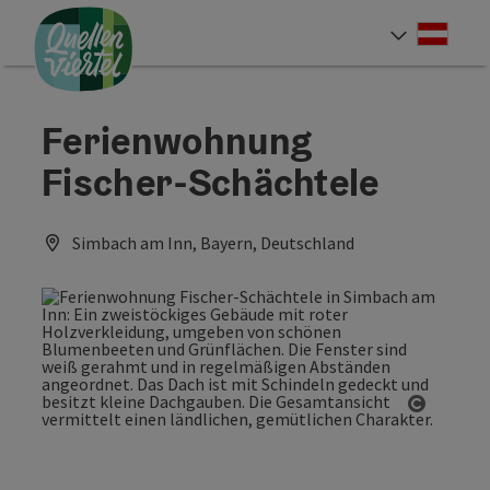
Accesskey
Accesskey
Accesskey
Zum Inhalt
Zur Navigation
Zum Seitenanfang
[0]
[1]
[2]
Deut
Sprach
Ferienwohnung
Fischer-Schächtele
Simbach am Inn, Bayern, Deutschland
Copyrig