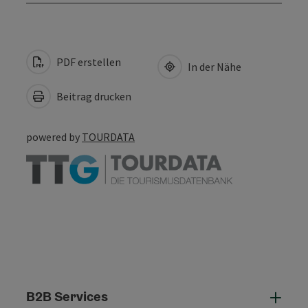
PDF erstellen
In der Nähe
Beitrag drucken
powered by
TOURDATA
B2B Services
B2B 