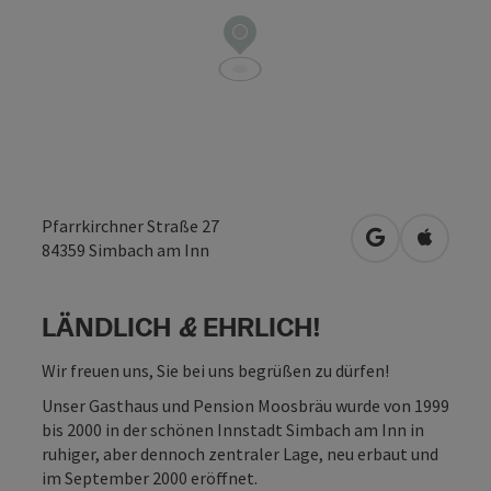
Pfarrkirchner Straße 27
in Google Map
in Apple
84359
Simbach am Inn
LÄNDLICH
&
EHRLICH!
Wir freuen uns, Sie bei uns begrüßen zu dürfen!
Unser Gasthaus und Pension Moosbräu wurde von 1999
bis 2000 in der schönen Innstadt Simbach am Inn in
ruhiger, aber dennoch zentraler Lage, neu erbaut und
im September 2000 eröffnet.