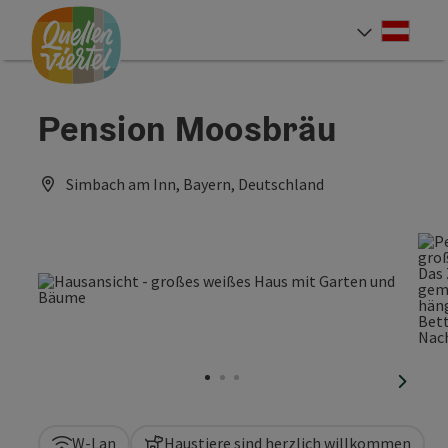
Accesskey
Accesskey
Accesskey
Zum Inhalt
Zur Navigation
Zum Seitenanfang
[0]
[1]
[2]
Deut
Sprach
Pension Moosbräu
Simbach am Inn, Bayern, Deutschland
nächst
W-Lan
Haustiere sind herzlich willkommen