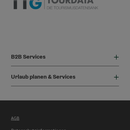
B2B Services
B2B 
Urlaub planen & Services
Urla
AGB