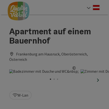
Accesskey
Accesskey
Accesskey
Zum Inhalt
Zur Navigation
Zum Seitenanfang
[0]
[1]
[2]
Deut
Sprach
Apartment auf einem
Bauernhof
Frankenburg am Hausruck, Oberösterreich,
Österreich
©
Copyright öffnen
nächst
W-Lan