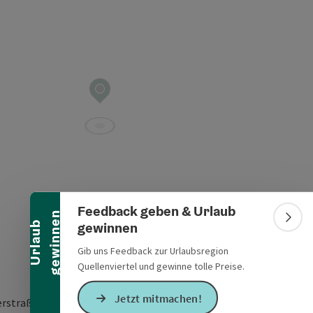
Banner einklappen
Feedback geben & Urlaub
n
Bann
gewinnen
U
r
l
a
u
b
g
e
w
i
n
n
e
Gib uns Feedback zur Urlaubsregion
Quellenviertel und gewinne tolle Preise.
Jetzt mitmachen!
erstraße 34