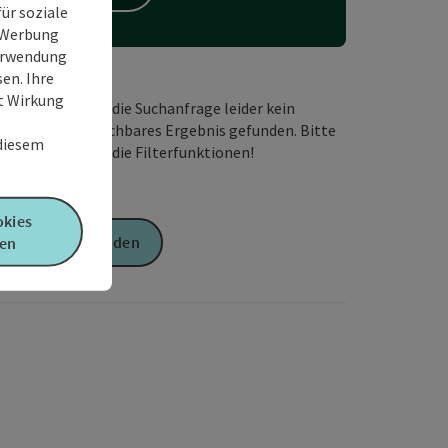
ür soziale
e Werbung
Verwendung
en. Ihre
it Wirkung
Wir haben für die Suchanfrage leider kein
passendes buchbares Ergebnis gefunden. Bitte
 diesem
verändern Sie die Filterfunktionen!
okies
Anfrage senden
en