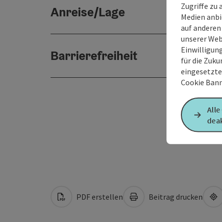
Zugriffe zu 
Anreise/Lage
Medien anbi
auf anderen
unserer Web
Einwilligun
Barrierefreiheit
für die Zuku
eingesetzte
Cookie Bann
Alle
deak
PDF erstellen
Beitrag drucken