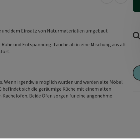
in Google Map
in Apple
be und dem Einsatz von Naturmaterialien umgebaut
r Ruhe und Entspannung. Tauche ab in eine Mischung aus alt
fort.
aus. Wenn irgendwie möglich wurden und werden alte Möbel
 befindet sich die geräumige Küche mit einem alten
 Kachelofen. Beide Öfen sorgen für eine angenehme