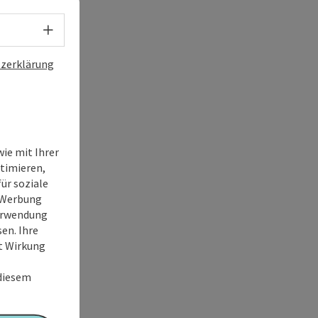
Sprachwahl - Menü öffnen
zerklärung
ie mit Ihrer
timieren,
ür soziale
e Werbung
Verwendung
en. Ihre
it Wirkung
 diesem