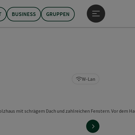
T
BUSINESS
GRUPPEN
Hauptmenü öffne
W-Lan
nächstes Element