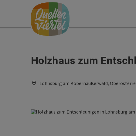
Accesskey
Accesskey
Accesskey
Zum Inhalt
Zur Navigation
Zum Seitenanfang
[0]
[1]
[2]
Holzhaus zum Entsch
Lohnsburg am Kobernaußerwald, Oberösterrei