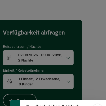
Verfügbarkeit abfragen
Reisezeitraum / Nächte
07.08.2026
-
09.08.2026
,
An- und Abreisefelder
2
Nächte
Einheit / Reiseteilnehmer
1
Einheit
,
2
Erwachsene
,
Banner einklappen
Einheitenanzahl und Personenfelder
0
Kinder
Suchen