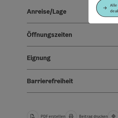
Alle
Anreise/Lage
deak
Öffnungszeiten
Eignung
Barrierefreiheit
PDF erstellen
Beitrag drucken