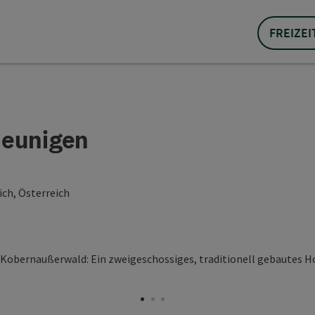
FREIZEI
leunigen
ch, Österreich