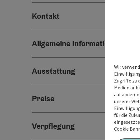
Kontakt
Allgemeine Informationen
Wir verwend
Ausstattung
Einwilligun
Zugriffe zu 
Medien anbi
auf anderen
Preise
unserer Web
Einwilligun
für die Zuku
eingesetzte
Verpflegung
Cookie Bann