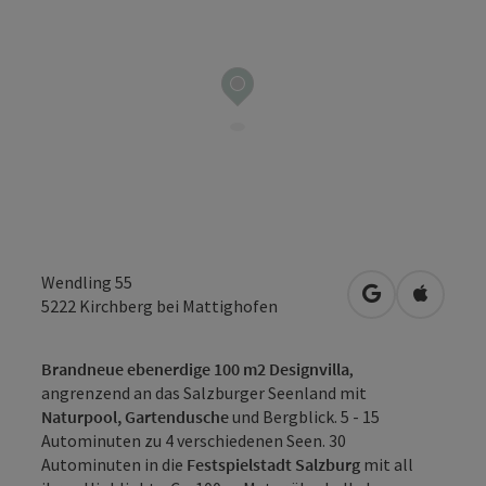
Wendling 55
in Google Map
in Apple
5222
Kirchberg bei Mattighofen
Brandneue ebenerdige 100 m2 Designvilla
,
angrenzend an das Salzburger Seenland mit
Naturpool, Gartendusche
und Bergblick. 5 - 15
Autominuten zu 4 verschiedenen Seen. 30
Autominuten in die
Festspielstadt Salzburg
mit all