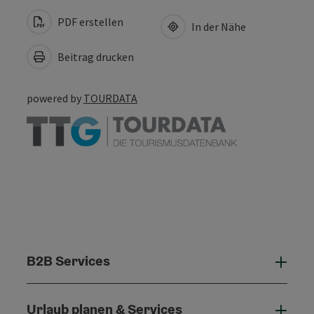
PDF erstellen
In der Nähe
Beitrag drucken
powered by
TOURDATA
B2B Services
B2B 
Urlaub planen & Services
Urla