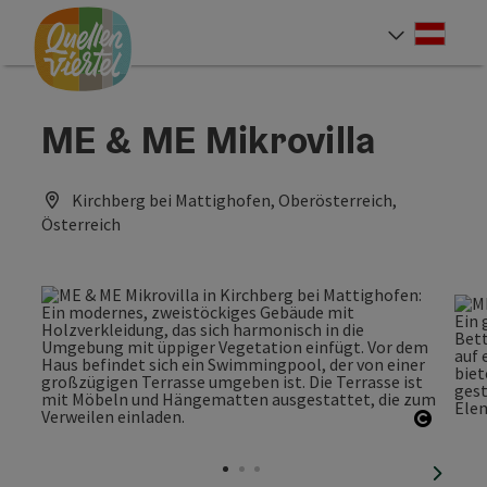
Accesskey
Accesskey
Accesskey
Zum Inhalt
Zur Navigation
Zum Seitenanfang
[0]
[1]
[2]
Deut
Sprach
ME & ME Mikrovilla
Kirchberg bei Mattighofen, Oberösterreich,
Österreich
Copyri
nächst