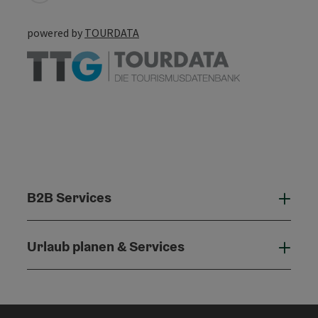
powered by
TOURDATA
B2B Services
B2B 
Urlaub planen & Services
Urla