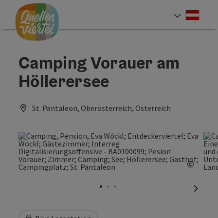
Accesskey
Accesskey
Accesskey
Zum Inhalt
Zur Navigation
Zum Seitenanfang
[0]
[1]
[2]
Deut
Sprach
Camping Vorauer am
Höllerersee
St. Pantaleon, Oberösterreich, Österreich
©
Copyri
nächst