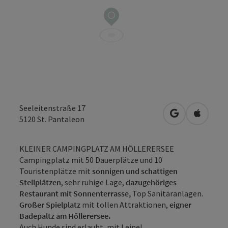
Seeleitenstraße 17
in Google Map
in Apple
5120
St. Pantaleon
KLEINER CAMPINGPLATZ AM HÖLLERERSEE
Campingplatz mit 50 Dauerplätze und 10
Touristenplätze mit
sonnigen und schattigen
Stellplätzen
, sehr ruhige Lage,
dazugehöriges
Restaurant mit Sonnenterrasse,
Top Sanitäranlagen.
Großer Spielplatz
mit tollen Attraktionen,
eigner
Badepaltz
am Höllerersee.
Auch Hunde sind erlaubt, mit Leine!